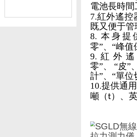
電池長時間
7.紅外遙控器
既又便于管
8. 本身提
零”、“
9.紅外
零”、 
計”、“單
10.提供通
噸（
）、
t