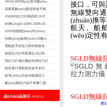
SGSX-800預(yù)置式數(shù)顯扭矩扳手（支持預(yù)置扭矩功能）
接口，可
高精度數(shù)顯扭矩扳手航空發(fā)動機檢測螺栓專用
無線雙向通訊
1500KN拉力計橋梁用,153T橋梁專用拉力計廠家
(zhuǎn
供應(yīng)0-100N 150N 300N高精度手持式推拉力測試儀
航天、船舶
100N智能標(biāo)準(zhǔn)測力儀 標(biāo)準(zhǔn)負荷測力儀 0.3級標(biāo)準(zhǔn)測力儀廠家
(wěn)定性有
供應(yīng)板環(huán)式數(shù)顯拉力計SGBF-40K,4-40N
電動扳手的扭力與控制板有關(guān)系嗎
精密拉力計與普通拉力計的區(qū)別
SGLD無
推拉力計測試儀如何測拉力計
如何進行電動扭矩扳手的日常維護？
校準(zhǔn)后如何維護扭力扳手？
數(shù)顯扭力扳手有哪三種模式
SGLD無線
產(chǎn)品展示
ARTICLE
產(