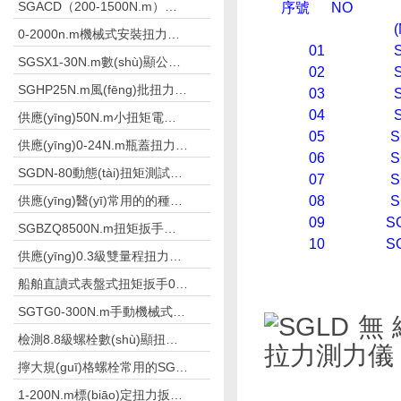
SGACD（200-1500N.m）常用于鋼結(jié)構(gòu)檢測的表盤扭力扳手 非標(biāo)工具
序號 NO
(
0-2000n.m機械式安裝扭力扳手,安裝高強螺栓扳手
01
S
SGSX1-30N.m數(shù)顯公斤扳手 數(shù)字公斤力檢測扳手
02
S
SGHP25N.m風(fēng)批扭力測試儀測風(fēng)批及槍的扭力
03
S
04
S
供應(yīng)50N.m小扭矩電動扭力扳手栓焊螺栓
05
S
供應(yīng)0-24N.m瓶蓋扭力測試儀礦泉水廠
06
S
SGDN-80動態(tài)扭矩測試儀測量摩擦扭矩儀器
07
S
供應(yīng)醫(yī)常用的的種植體數(shù)顯扭力測試儀
08
S
09
SG
SGBZQ8500N.m扭矩扳手倍增器 放大扳手扭矩
10
SG
供應(yīng)0.3級雙量程扭力扳手檢定儀500N.m
船舶直讀式表盤式扭矩扳手0-50N.m
SGTG0-300N.m手動機械式預(yù)置扭矩扳手修車
檢測8.8級螺栓數(shù)顯扭力扳手2.8-1800N.m
擰大規(guī)格螺栓常用的SGBZQ扭矩扳手倍增器
1-200N.m標(biāo)定扭力扳手用的扭矩扳手檢定儀