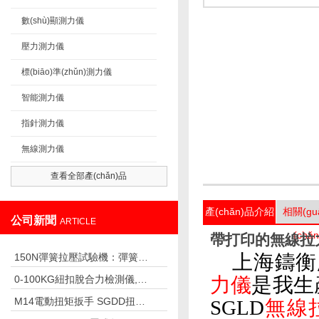
數(shù)顯測力儀
壓力測力儀
標(biāo)準(zhǔn)測力儀
智能測力儀
指針測力儀
無線測力儀
查看全部產(chǎn)品
產(chǎn)品介紹
相關(gu
公司新聞
ARTICLE
(chǎ
帶打印的無線拉力
150N彈簧拉壓試驗機：彈簧與彈性器件測試的專業(yè)儀器
上海鑄衡廠家
0-100KG紐扣脫合力檢測儀,紐扣脫落力測試儀廠家
力儀
是我生
M14電動扭矩扳手 SGDD扭矩調(diào)節(jié)的電動扭矩扳手
SGLD
無線