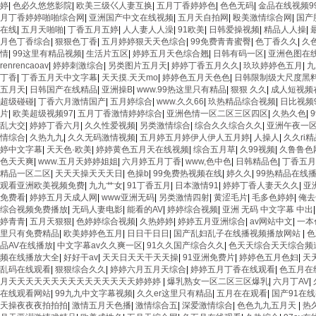
婷
|
色必久悠悠影院
|
欧美三级巜人妻互换
|
五月丁香婷婷色
|
色色无码
|
金品在线视频9
月丁香婷婷啪啪综合网
|
亚洲国产中文在线视频
|
五月天自拍网
|
殴美激情综合网
|
国产
在线
|
五月天啪啪
|
丁香五月五婷
|
人人妻人人澡
|
91欧美
|
日韩爱操视频
|
精品人人操
|
月色丁香综合
|
狠狠色丁香
|
五月婷婷狠天天色综合
|
99免费青青蜜臀
|
色丁香久久
|
久
情
|
99这里有精品视频
|
生活片五区
|
婷婷五月天色综合翘
|
日韩有码一区
|
亚洲色图在
renrencaoav
|
婷婷刺激综合
|
另类图片五月天
|
婷婷丁香五月久久
|
玖玖婷婷色五月
|
九
丁香
|
丁香五月天中文字幕
|
天天摸.天天mo
|
婷婷色五月天色色
|
日韩限制级大尺度黑
五月天
|
日韩国产在线精品
|
亚洲操B
|
www.99热这里只有精品
|
狠狠 久久
|
成人短视频
超级碰碰
|
丁香六月激情国产
|
五月婷综合
|
www.久久66
|
玖热精品综合视频
|
日比视频
片
|
欧美超级视频97
|
五月丁香激情婷婷综合
|
亚洲色情一区二区三区四区
|
久热久色
|
乱大交
|
婷婷丁香六月
|
久久性爱视频
|
另类激情综合
|
综合久久综合久久
|
亚洲午夜一
情综合
|
久热九九
|
久久无码激情视频
|
五月婷五月婷伊人伊人五月婷
|
人操人
|
久久ri
婷中文字幕
|
天天色·欧美
|
婷婷黄色五月天在线视频
|
综合五月草
|
久99视频
|
久鲁鲁色
色天天爽
|
www.五月天婷婷姐姐
|
六月婷五月丁香
|
www,色中色
|
日韩精品色
|
丁香五月
精品一区二区
|
天天天操天天天日
|
色操b
|
99免费热视频在线
|
婷久久
|
99热精品在线
观看亚洲欧美视频免费
|
九九艹女
|
91丁香五月
|
日本激情91
|
婷婷丁香人妻天久久
|
亚洲
免费看
|
婷婷五月天成人网
|
www亚洲无码
|
另类激情四射
|
黄涩毛片
|
毛多色婷婷
|
俺去
综合视频免费播放
|
无码人妻电影
|
能看的AV
|
婷婷综合视频
|
亚洲 无码 中文字幕 中出
婷青青
|
五月天狠狠
|
色婷婷综合视频
|
久热婷婷
|
婷婷五月亚洲综合
|
av网站中文
|
一本
里只有免费精品
|
欧美婷婷色五月
|
日日干日日
|
国产乱妇乱子在线播视频播放网站
|
色
品AV在线播放
|
中文字幕av久久爽一区
|
91久久国产综合久久
|
色天天综合天天综合频
频在线播放大全
|
好好干av
|
天天日天天干天天操
|
91亚洲免费片
|
婷婷色五月色妇
|
天
乱码在线观看
|
狠狠综合久久
|
婷婷六月五月天综合
|
婷婷五月丁香在线观看
|
色五月在
月天天天天天天天天天天天天天天天婷婷婷
|
爆乳熟女一区二区三区爆乳
|
六月丁AV
|
在线观看网站
|
99九九中文字幕视频
|
久久er这里只有精品
|
五月在在观看
|
国产91在
天操夜夜夜拍拍拍
|
激情五月天色播
|
激情综合五
|
深爱激情综合
|
色色九九五月天
|
热