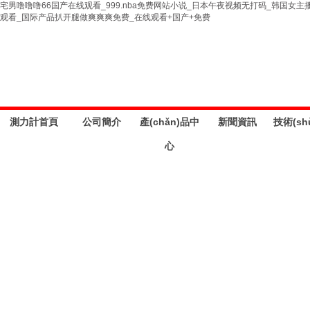
宅男噜噜噜66国产在线观看_999.nba免费网站小说_日本午夜视频无打码_韩国
观看_国际产品扒开腿做爽爽爽免费_在线观看+国产+免费
測力計首頁
公司簡介
產(chǎn)品中
新聞資訊
技術(sh
心