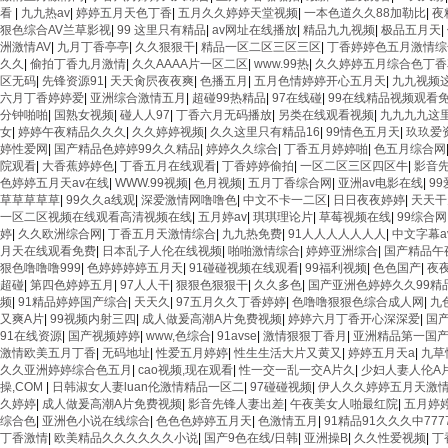
看
|
九九热av
|
婷婷五月天色丁香
|
五月久久婷婷天堂视频
|
一本色道久久88加勒比
|
夜
狠色综合AV兰草影视
|
99 这里只有精品
|
av网址在线播放
|
精品九九视频
|
极品五月天
|
洲激情AV
|
九月丁香亭亭
|
久久狠狠干
|
精品一区二区三区三区
|
丁香婷婷色五月激情综
久久
|
偷拍丁香九月激情
|
久久AAAA片一区二区
|
www.99热
|
久久婷婷五月综合色丁香
区无码
|
先锋资源91
|
天天肏屄夜夜爽
|
色播五月
|
五月色情婷婷开心五月天
|
九九视频
六月丁香婷婷爱
|
亚洲综合激情五月
|
超碰99热精品
|
97在线碰
|
99在线精品视频观看
分钟啪啪
|
国熟女视频
|
碰人人97
|
丁香六月无码播放
|
另类在线观看视频
|
九九九九这
女
|
婷婷午夜精品久久久
|
久久婷婷视频
|
久久这里只有精品16
|
99情色五月天
|
玖玖爱
婷性爱网
|
国产精品色婷婷99久久精品
|
婷婷久久综合
|
丁香五月婷婷啪
|
色五月综合网
院观看
|
大香蕉婷婷色
|
丁香五月在线观看
|
丁香婷婷偷拍
|
一区二区三区四区牛
|
影音先
色婷婷五月天av在线
|
WWW.99视频
|
色月视频
|
五月丁香综合网
|
亚洲av电影在线
|
9
草草草草草
|
99久久a线观
|
深爱激情网噜噜色
|
中文不卡一二区
|
日日夜夜婷婷
|
天天干
一区二区视频在线观看高清视频在线
|
五月婷av
|
琪琪理论片
|
草莓视频在线
|
99综合网
婷
|
久久欧洲综合网
|
丁香五月天激情综合
|
九九热免费
|
91人人人人人人人
|
中文字幕a
月天在线观看免费
|
日本乱子人伦在线视频
|
啪啪激情综合
|
婷婷亚洲综合
|
国产精品午
狠色噜噜噜999
|
色婷婷婷婷五月天
|
91碰碰视频在线观看
|
99福利视频
|
色色国产
|
夜
超碰
|
第四色婷婷五月
|
97人人干
|
狠狠色狠狠干
|
久久多色
|
国产亚洲色婷婷久久99精品
频
|
91精品婷婷国产综合
|
天天久
|
97五月久久丁香婷婷
|
色噜噜狠狠色综合成人网
|
九
又爽A片
|
99视频内射三四
|
成人做爰高潮A片免费视频
|
婷婷六月丁香开心深深爱
|
国
91在线资源
|
国产视频婷婷
|
www,色综合
|
91avse
|
激情狠狠丁香月
|
亚洲精品第一国产
激情欧美五月丁香
|
无码地址
|
性爱五月婷婷
|
性生生活大片又黄又
|
婷婷五月天a
|
九草
久久亚洲婷婷综合色五月
|
cao视频,现在观看
|
性一交一乱一交A片久
|
少妇人妻人伦A
操,COM
|
日韩淑女人妻luan伦激情精品一区二
|
97碰碰视频
|
伊人久久婷婷五月天激
久婷婷
|
成人做爰高潮A片免费视频
|
影音先锋人妻出差
|
午夜美女人啪最红院
|
五月婷
综合色
|
亚洲色小说在线综合
|
色色色婷婷五月天
|
色激情五月
|
91精品91久久久中777
丁香激情
|
欧美精品久久久久久久小说
|
国产9色在线/日韩
|
亚洲操B
|
久久性爱视频
|
丁