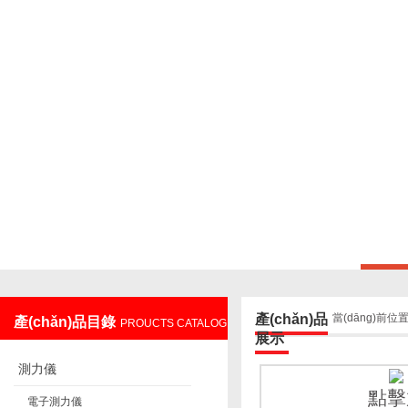
上海鑄衡電子科技有限公司
產(chǎn)品
當(dāng)前位
產(chǎn)品目錄
PROUCTS CATALOG
展示
測力儀
點擊
電子測力儀