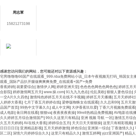
聯(lián)系人
上海鑄衡電子科技有限公司 版權(quán
周志軍
鎮(zhèn)九新公路2888號5號樓
網(wǎ
15821273198
備件銷售電話 Tel： 傳真 Fax：86-021-
在線客服
E-mail：
3406987865@qq.com
滬ICP備14030360號-48
返回首頁
管理
用心服務(wù)成就
你我
感谢您访问我们的网站，您可能还对以下资源感兴趣：
宅男噜噜噜66国产在线观看_999.nba免费网站小说_日本午夜视频无打码_韩国
观看_国际产品扒开腿做爽爽爽免费_在线观看+国产+免费
香蕉婷婷
|
就要爱综合
|
激情伊人网
|
婷婷亚洲天堂
|
色色色色网色色网色色
|
婷婷五月
合影院
|
婷婷激情网五月天
|
www.操.com
|
91九九九色在
|
伦乱美欧
|
狠狠人妻色综合
|
一交A片久久四色
|
激情纯色婷婷五月天在线不卡视频
|
婷婷五月天播播
|
五月天婷婷社
人婷婷大香蕉
|
七月丁香五月婷婷在线
|
梁铮版蜘蛛女在线观看
|
久久总和99
|
五月天激情
品国产首页
|
99热中文字幕久久
|
成人中文网
|
大伊香蕉玖玖爱
|
丁香六月视频免费观看
成人电影
|
肏日网在线看
|
狠狠va
|
夜夜夜夜夜操
|
99re8热精品免费视频
|
AV电影在线
久久婷婷五月综合激情国产
|
99久久这里只有精品
|
亚洲 视频 导航 一区
|
激情五月综
久五月天婷婷
|
AV在线大香蕉
|
婷婷综合五月
|
天天日天天狠狠操
|
这里只有精彩视频
|
日日日日日
|
亚洲精品影视
|
五月天婷婷激情
|
婷色综合
|
亚洲第一综合
|
丁香激情久久
|
区二区
|
深情六月婷婷综合久久
|
这里只有精品久久
|
激情五婷网
|
yjzz亚洲国产
|
精品人