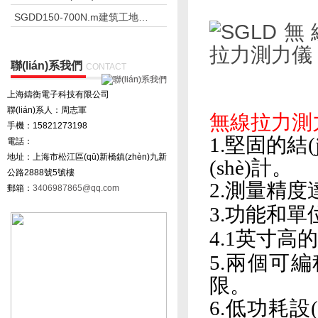
SGDD150-700N.m建筑工地電動定扭力扳手
聯(lián)系我們
CONTACT
上海鑄衡電子科技有限公司
聯(lián)系人：周志軍
無線拉力測力
手機：15821273198
1.堅固的結(
電話：
地址：上海市松江區(qū)新橋鎮(zhèn)九新
(shè)計。
公路2888號5號樓
2.測量精
郵箱：
3406987865@qq.com
3.功能和
4.1英寸高的
5.兩個可編
限。
6.低功耗設(