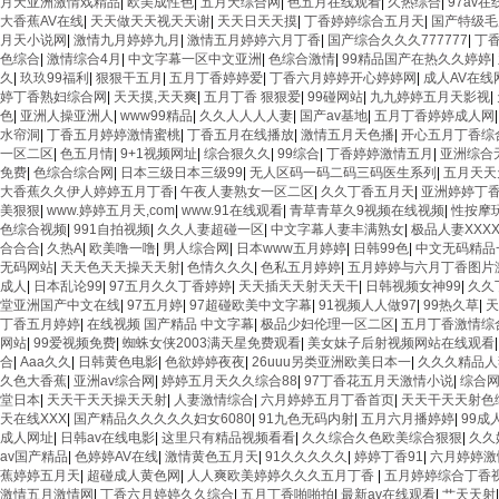
月天亚洲激情戏精品
|
欧美成性色
|
五月天综合网
|
色五月在线观看
|
久热综合
|
97av
大香蕉AV在线
|
天天做天天视天天谢
|
天天日天天摸
|
丁香婷婷综合五月天
|
国产特级毛片
月天小说网
|
激情九月婷婷九月
|
激情五月婷婷六月丁香
|
国产综合久久久777777
|
丁
色综合
|
激情综合4月
|
中文字幕一区中文亚洲
|
色综合激情
|
99精品国产在热久久婷婷
|
久
|
玖玖99福利
|
狠狠干五月
|
五月丁香婷婷爱
|
丁香六月婷婷开心婷婷网
|
成人AV在线
婷丁香熟妇综合网
|
天天摸,天天爽
|
五月丁香 狠狠爱
|
99碰网站
|
九九婷婷五月天影视
|
色
|
亚洲人操亚洲人
|
www99精品
|
久久人人人人妻
|
国产av基地
|
五月丁香婷婷成人网
水帘洞
|
丁香五月婷婷激情蜜桃
|
丁香五月在线播放
|
激情五月天色播
|
开心五月丁香综
一区二区
|
色五月情
|
9+1视频网址
|
综合狠久久
|
99综合
|
丁香婷婷激情五月
|
亚洲综合
免费
|
色综合综合网
|
日本三级日本三级99
|
无人区码一码二码三码医生系列
|
五月天天
大香蕉久久伊人婷婷五月丁香
|
午夜人妻熟女一区二区
|
久久丁香五月天
|
亚洲婷婷丁
美狠狠
|
www.婷婷五月天,com
|
www.91在线观看
|
青草青草久9视频在线视频
|
性按摩
色综合视频
|
991自拍视频
|
久久人妻超碰一区
|
中文字幕人妻丰满熟女
|
极品人妻XXXX
合合合
|
久热A
|
欧美噜一噜
|
男人综合网
|
日本www五月婷婷
|
日韩99色
|
中文无码精品
无码网站
|
天天色天天操天天射
|
色情久久久
|
色私五月婷婷
|
五月婷婷与六月丁香图片
成人
|
日本乱论99
|
97五月久久丁香婷婷
|
天天插天天射天天干
|
日韩视频女神99
|
久久
堂亚洲国产中文在线
|
97五月婷
|
97超碰欧美中文字幕
|
91视频人人做97
|
99热久草
|
天
丁香五月婷婷
|
在线视频 国产精品 中文字幕
|
极品少妇伦理一区二区
|
五月丁香激情综
网站
|
99爱视频免费
|
蜘蛛女侠2003满天星免费观看
|
美女妹子后射视频网站在线观看
合
|
Aaa久久
|
日韩黄色电影
|
色欲婷婷夜夜
|
26uuu另类亚洲欧美日本一
|
久久久精品人
久色大香蕉
|
亚洲av综合网
|
婷婷五月天久久综合88
|
97丁香花五月天激情小说
|
综合
堂日本
|
天天干天天操天天射
|
人妻激情综合
|
六月婷婷五月丁香首页
|
天天干天天射色
天在线XXX
|
国产精品久久久久久妇女6080
|
91九色无码内射
|
五月六月播婷婷
|
99成
成人网址
|
日韩av在线电影
|
这里只有精品视频看看
|
久久综合久色欧美综合狠狠
|
久久
av国产精品
|
色婷婷AV在线
|
激情黄色五月天
|
91久久久久久
|
婷婷丁香91
|
六月婷婷激
蕉婷婷五月天
|
超碰成人黄色网
|
人人爽欧美婷婷久久久五月丁香
|
五月婷婷综合丁香
激情五月激情网
|
丁香六月婷婷久久综合
|
五月丁香啪啪拍
|
最新av在线观看
|
艹天天射