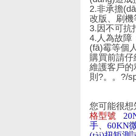
2.非承擔(d
改版、刷機
3.因不可抗
4.人為故障：
(fā)霉等
購買前請仔細
維護客戶的利
則?。。?/
您可能很想
格型號
2
手
、
60K
(tài)扭矩測