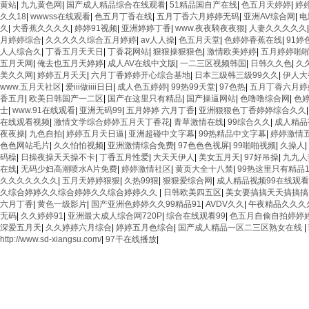
黄站
|
九九黄色网
|
国产成人精品综合在线观看
|
51精品国自产在线
|
色五月天婷婷
|
婷
久久18
|
wwwss在线观看
|
色五月丁香在线
|
五月丁香六月婷婷无码
|
亚洲AV综合网
|
电
久
|
大香蕉久久久久
|
婷婷91视频
|
亚洲婷婷丁香
|
www.夜夜騎夜夜狠
|
人妻久久久久久
月婷婷综合
|
久久久久久综合五月婷婷
|
av人人操
|
色五月天堂
|
色婷婷香蕉在线
|
91婷
人人综合久
|
丁香五月天天日
|
丁香花网站
|
狠狠操狠狠色
|
激情欧美婷婷
|
五月婷婷啪
五月天网
|
俺去也五月天婷婷
|
成人AV在线中文版
|
一二三区视频韩国
|
日韩久久色
|
久
美久久网
|
婷婷五月天天
|
六月丁香婷婷开心综合基地
|
日本三级韩三级99久久
|
伊人大
www.五月天社区
|
爱iii做iiii日日
|
成人色五婷婷
|
99热99天堂
|
97色热
|
五月丁香六月婷
香五月
|
欧美日韩国产一二区
|
国产在这里只有精品
|
国产操逼网站
|
色噜噜综合网
|
色
士
|
www.91在线观看
|
亚洲无码99
|
五月婷婷 六月丁香
|
亚洲狠狠色丁香婷婷综合久久
在线观看视频
|
激情文学综合婷婷五月天丁香花
|
青草激情在线
|
99综合久久
|
成人精品
夜夜操
|
九色自拍
|
婷婷五月天日逼
|
亚洲超碰中文字幕
|
99热精品中文字幕
|
婷婷激情
色色网站毛片
|
久久怕怕视频
|
亚洲激情综合免费
|
97色色色视屏
|
99啪啪视频
|
久操人
|
码橾
|
日操夜操天天操不卡
|
丁香五月性爱
|
大天天伊人
|
美女五月天
|
97好吊操
|
九九人
在线
|
无码少妇高潮喷水A片免费
|
婷婷激情社区
|
黄页大全十八禁
|
99热这里只有精品1
久久久久久久久
|
五月天婷婷狠狠
|
久热99狠
|
狠狠爱综合网
|
成人精品视频99在线观
久综合婷婷久久综合婷婷久久综合婷婷久久
|
日韩欧美四五区
|
美女要搞搞天天搞搞搞
六月丁香
|
黄色一级影片
|
国产亚洲色婷婷久久99精品91
|
AVDV久久
|
午夜精品久久久
无码
|
久久婷婷91
|
亚洲最大成人综合网720P
|
综合在线观看99
|
色五月自偷自拍婷婷
深爱五月天
|
久久婷婷六月综合
|
婷婷五月色综合
|
国产成人精品一区二三区熟女在线
|
http://www.sd-xiangsu.com/
|
97干在线播放
|