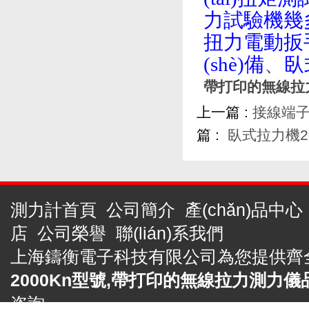
力試驗機幾
扭力電動扳
(shè)備
、
臥
帶打印的無線拉力
上一篇 :
接線端子
篇 :
臥式拉力機
測力計首頁
公司簡介
產(chǎn)品中心
店
公司榮譽
聯(lián)系我們
上海鑄衡電子科技有限公司為您提供齊
2000Kn型號,帶打印的無線拉力測力儀品牌0
咨詢。