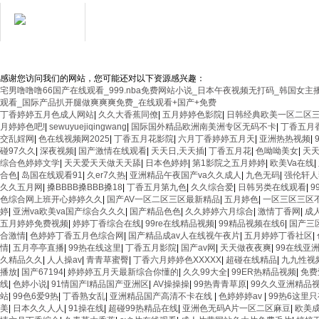
備件銷(xiāo)售電話(huà) Tel： 傳
電子郵箱 E-mail：
3406987865@
用心服務(wù)成就
滬ICP備14030360號(hào)-48
返回
你我
感谢您访问我们的网站，您可能还对以下资源感兴趣：
宅男噜噜噜66国产在线观看_999.nba免费网站小说_日本午夜视频无打码_韩国
观看_国际产品扒开腿做爽爽爽免费_在线观看+国产+免费
丁香婷婷五月色成人网站
|
久久大香蕉同僚
|
五月婷婷色影院
|
日韩经典欧美一区二区
月婷婷色吧!
|
sewuyuejiqingwang
|
国际国外精品欧洲南美洲专区无码不卡
|
丁香五月
交乱婬网
|
色在线视频网2025
|
丁香五月花影院
|
六月丁香婷婷五月天
|
亚洲热热视频
|
碰97久久
|
深夜视频
|
国产激情在线观看
|
天天日,天天插
|
丁香五月花
|
色呦呦美女
|
天
综合色婷婷文学
|
天天爱天天做天天舔
|
日本色婷婷
|
第1影院之五月婷婷
|
欧美Va在线
|
合色
|
岛国在线观看91
|
久er7久热
|
亚洲精品午夜国产va久久成人
|
九色无码
|
强伦轩人
久久五月网
|
搡BBBB搡BBB搡18
|
丁香五月第九色
|
久久综合爱
|
日韩另类在线观看
|
9
色综合网上班开心婷婷久久
|
国产AV一区二区三区最新精品
|
五月婷色
|
一区三区三区
婷
|
亚洲va欧美va国产综合久久久
|
国产精品色色
|
久久婷婷六月综合
|
激情丁香网
|
成
五月婷婷免费视频
|
婷婷丁香综合在线
|
99re在线精品视频
|
99精品视频在线6
|
国产三
合激情
|
色婷婷丁香五月色综合网
|
国产精品成av人在线视午夜片
|
五月婷婷丁香社区
|
情
|
五月亭亭直播
|
99热在线这里
|
丁香五月影院
|
国产av网
|
天天做夜夜爽
|
99在线亚
久精品久久
|
人人操av
|
青青草蜜臀
|
丁香六月婷婷色XXXXX
|
超碰在线精品
|
九九性视
播放
|
国产67194
|
婷婷婷五月天最新综合你懂的
|
久久99大全
|
99ER热精品视频
|
免费
线
|
色婷小说
|
91情国产l精品国产亚洲区
|
AV操操操
|
99热青青草原
|
99久久亚洲精品
站
|
99色6爱9热
|
丁香熟女乱
|
亚洲精品国产高清不卡在线
|
色婷婷婷av
|
99热6这里
美
|
日本久久人人
|
91操在线
|
超碰99热精品在线
|
亚洲色无码A片一区二区麻豆
|
欧美成