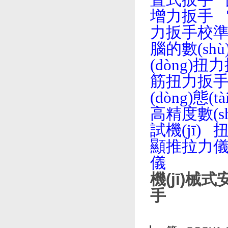
置式扳手
增力扳手
力扳手校準(
腦的數(sh
(dòng)扭
筋扭力扳
(dòng)態(
高精度數(sh
試機(jī)
扭
顯推拉力
儀
機(jī)械
手