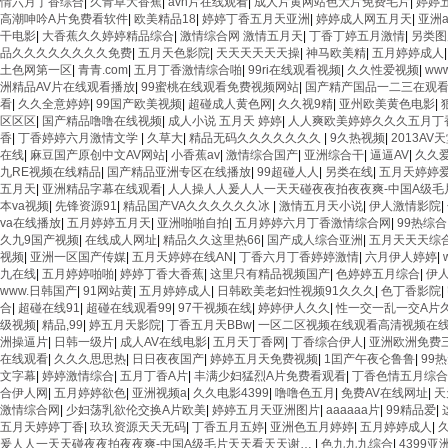
情六月丁香综合
|
久青草大香蕉
|
avh片在线观看
|
成人片黄网站色大片免费毛片
|
婷婷
高潮呻吟A片免费看软件
|
欧美精品18
|
婷婷丁香五月天亚洲
|
婷婷成人网五月天
|
亚洲
干电影
|
大香蕉久久婷婷精品综合
|
激情综合网 激情五月天
|
丁香丁婷五月激情
|
另类图
品久久久久久久久久免费
|
五月天色影院
|
天天天天天天操
|
神马欧美精
|
五月婷婷成人
土色网第一区
|
青青.com
|
五月丁香激情综合啪
|
99ri在线观看视频
|
久久性爱视频
|
ww
洲精品AV片在线观看播放
|
99蜜桃在线观看免费视频网站
|
国产精产国品一二三在观
看
|
久久全意婷婷
|
99国产欧美视频
|
超碰成人黄色网
|
久久视9精
|
亚州欧美黄色电影
|
区区区
|
国产精品噜噜在线视频
|
成人小说 五月天 婷婷
|
人人爽欧美婷婷久久久五月丁
香
|
丁香婷婷六月激情文学
|
久草大
|
精品无码久久久久久久久
|
9久热视频
|
2013AV
在线
|
麻豆国产原创中文AV网站
|
小香蕉av
|
激情综合国产
|
亚洲综合干
|
逼逼AV
|
久久
九RE视频在线精品
|
国产精品亚洲专区在线播放
|
99超碰人人
|
另类在线
|
五月天婷婷
五月天
|
亚洲精品字幕在线观看
|
人人操人人爰人人一天天碰夜夜拍夜夜爽-中国A级
本va视频
|
先锋资源91
|
精品国产VA久久久久久久冰
|
激情五月天小说
|
伊人激情影院
|
va在线播放
|
五月婷婷五月天
|
亚洲啪啪自拍
|
五月婷婷六月丁香激情综合网
|
99热综合
久九9国产视频
|
在线成人网址
|
精品久久这里热66
|
国产成人综合亚洲
|
五月天天天综
视频
|
亚洲一区国产传媒
|
五月天婷婷在线AN
|
丁香六月丁香婷婷激情
|
六月伊人婷婷
|
九在线
|
五月婷婷啪啪
|
婷婷丁香大香蕉
|
这里只有精品视频国产
|
色婷婷五月综合
|
伊
www.日韩国产
|
91网站黄
|
五月婷婷成人
|
日韩欧美老妇性视频91久久久
|
色丁香影院
|
合
|
超碰在线91
|
超碰在线观看99
|
97干视频在线
|
婷婷伊人久久
|
性一交一乱一交A片
级视频
|
精品,99
|
婷五月天影院
|
丁香五月天BBw
|
一区二区视频在线观看高清视频在
洲操逼片
|
日韩一级片
|
成人AV在线电影
|
五月天丁香网
|
丁香综合伊人
|
亚洲欧洲免费
在线观看
|
久久久思思热
|
日日夜夜国产
|
婷婷五月天免费视频
|
1囯产午夜仑鲁鲁
|
99
文字幕
|
婷婷激情综合
|
五月丁香A片
|
丰满少妇猛烈A片免费看观看
|
丁香色情五月综合
合伊人网
|
五月婷婷欲色
|
亚洲视频a
|
久久电影4399
|
噜噜色五月
|
免费AV在线网址
|
天
激情综合网
|
少妇荡乳欲伦交换A片欧美
|
婷婷五月天亚洲图片
|
aaaaaa片
|
99精品爱
|
五月天婷婷丁香
|
玖玖资源天天无码
|
丁香五月五婷
|
亚洲色五月婷婷
|
五月婷婷成人
|
久
爰人人一天天碰夜夜拍夜夜爽-中国A级毛片天天看天天谢…
|
色九九九综合
|
4399亚