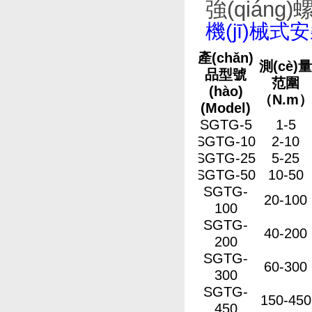
機(jī)械
產(chǎn)
測(cè)
品型號
范圍
(hào)
（N.m
(Model)
SGTG-5
1-5
SGTG-10
2-10
SGTG-25
5-25
SGTG-50
10-50
SGTG-
20-100
100
SGTG-
40-200
200
SGTG-
60-300
300
SGTG-
150-450
450