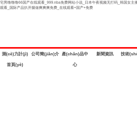
宅男噜噜噜66国产在线观看_999.nba免费网站小说_日本午夜视频无打码_韩国
观看_国际产品扒开腿做爽爽爽免费_在线观看+国产+免费
測(cè)力計(jì)
公司簡(jiǎn)介
產(chǎn)品中
新聞資訊
技術(sh
首頁(yè)
心