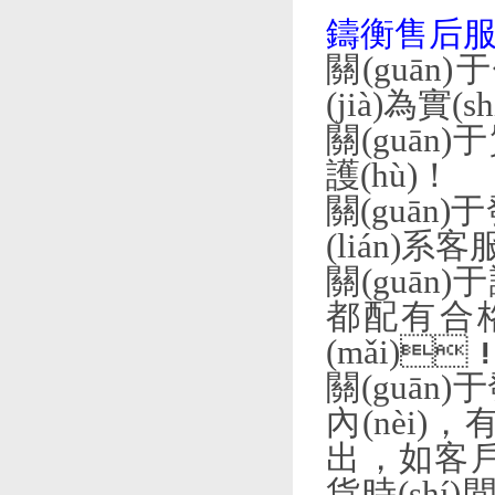
鑄衡售后服務
關(guān)
(jià)為實(
關(guān
護(hù)！
關(guān)
(lián)系客服
關(guān)
都配有合格證書
(mǎi)
關(guān)
內(nèi)
出，如
貨時(shí