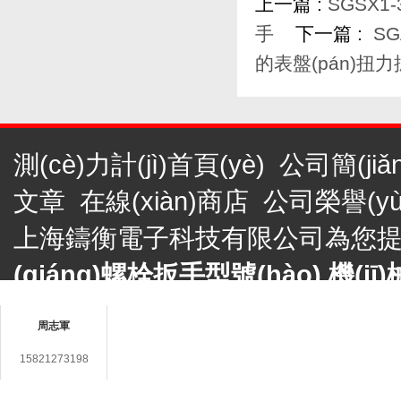
上一篇 :
SGSX1
手
下一篇 :
SG
的表盤(pán)扭力
測(cè)力計(jì)首頁(yè)
公司簡(jiǎ
文章
在線(xiàn)商店
公司榮譽(yù
上海鑄衡電子科技有限公司為您
(qiáng)螺栓扳手型號(hào),機(
聯(lián)系人
手規(guī)格
，歡迎來(lái)電咨詢(
周志軍
上海鑄衡電子科技有限公司 版權(q
15821273198
(zhèn)九新公路2888號(hào)5號(
在線(xiàn)客服