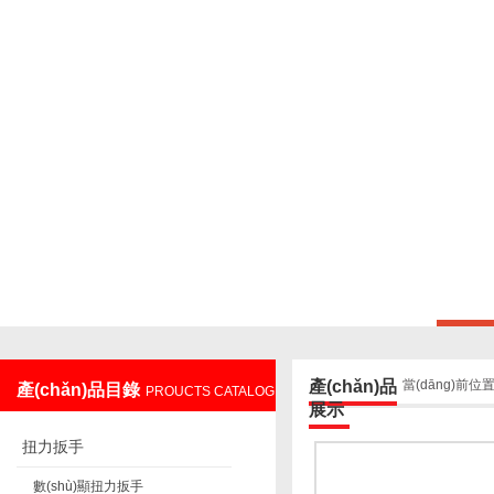
上海鑄衡電子科技有限公司
產(chǎn)品
當(dāng)前位
產(chǎn)品目錄
PROUCTS CATALOG
展示
扭力扳手
數(shù)顯扭力扳手