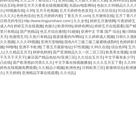
婷婷综合网
|
久久五月丁香综合17C
|
亚洲色频
|
天天插天天插天天操
|
亚洲99综合
|
超
综合五码
|
婷婷五月天大香蕉在线视频观看
|
岛国av电影网站
|
色欲久久99精品久久久
久
|
99视频在线
|
久99
|
五月天色视频
|
五月天婷婷色色首页
|
久久玖玖综合
|
91综合国
久久久久
|
色色色综合
|
色五月婷婷内射
|
丁香五月天.com
|
五月激情在线
|
五月丁香六
日韩无码专区
|
http://www.lingjunshare.com/
|
久久全色
|
婷婷五月激情网
|
午夜婷婷五
成人AV
|
婷婷五月在线视频
|
色狠久
|
欧美99热
|
婷婷色网址
|
婷婷五月在线观看
|
国产
里只有精品
|
国产热精品
|
色五月综合激情
|
91碰操
|
亚洲中文 字幕 国产 综合
|
瀚〣BB妲
天天
|
色激情五月
|
久热只有精品
|
能直接看的AV网站
|
久久婷婷成人视频
|
日韩久久视
久久视频
|
久久久99视频
|
亚洲天堂啪啪
|
国色A片三級三級三級蜜桃成熟时
|
色婷婷影
频
|
99噜噜
|
亚洲不卡欧洲
|
丁香五月最新地址
|
97性视频
|
久99久在线
|
综合色99
|
五月
人
|
久久精品五月天
|
婷婷色婷婷
|
国产亚洲精品久久一区二区三区
|
欧美美女视频
|
在线
干天天干天天干
|
麻豆国产精品色欲AV亚洲三区
|
久久综合五月天
|
中文字幕有多少字
|
凸在线
|
国产欧美熟妇另类久久久
|
中文字幕在线视频播放
|
久久久五月五丁香
|
久久9
婷色在线视频免费观看
|
久久精品小视频
|
欧洲色色
|
日韩欧美三区
|
新激情综合
|
欧洲
久
|
天天婷婷
|
亚洲精品字幕在线观看
|
久久伦乱
|