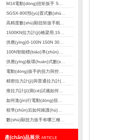
M14電動(dòng)扭矩扳手 SGDD扭矩調(diào)節(jié)的電動(dòng)扭矩扳手
SGSX-800預(yù)置式數(shù)顯扭矩扳手（支持預(yù)置扭矩功能）
高精度數(shù)顯扭矩扳手航空發(fā)動(dòng)機(jī)檢測(cè)螺栓專(zhuān)用
1500KN拉力計(jì)橋梁用,153T橋梁專(zhuān)用拉力計(jì)廠(chǎng)家
供應(yīng)0-100N 150N 300N高精度手持式推拉力測(cè)試儀
100N智能標(biāo)準(zhǔn)測(cè)力儀 標(biāo)準(zhǔn)負(fù)荷測(cè)力儀 0.3級(jí)標(biāo)準(zhǔn)測(cè)力儀廠(chǎng)家
供應(yīng)板環(huán)式數(shù)顯拉力計(jì)SGBF-40K,4-40N
電動(dòng)扳手的扭力與控制板有關(guān)系嗎
精密拉力計(jì)與普通拉力計(jì)的區(qū)別
推拉力計(jì)測(cè)試儀如何測(cè)拉力計(jì)
如何進(jìn)行電動(dòng)扭矩扳手的日常維護(hù)？
校準(zhǔn)后如何維護(hù)扭力扳手？
數(shù)顯扭力扳手有哪三種模式
產(chǎn)品展示
ARTICLE