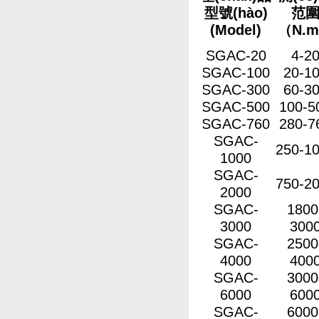
型號(hào)
范
(Model)
（N.m
SGAC-20
4-2
SGAC-100
20-1
SGAC-300
60-3
SGAC-500
100-5
SGAC-760
280-7
SGAC-
250-1
1000
SGAC-
750-2
2000
SGAC-
1800
3000
300
SGAC-
2500
4000
400
SGAC-
3000
6000
600
SGAC-
6000