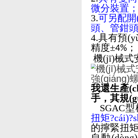
微分裝置
3.
可另配開(k
頭、管鉗頭
4.具有預(yù
精度±
；
4%
機(jī)械
我還生產(c
手，其
SGAC型
扭矩?cái)
的擰緊扭矩達(d
自動(dòng)