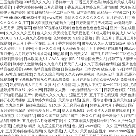
三区免费视频
|
99精品久久久久
|
丁香婷婷十月
|
丁香五月天欧美
|
婷婷五月天成人导航
线观看
|
丁香六月婷婷色播
|
五月久视频
|
丁香五月五月婷婷五月天激情四射
|
六月色色
婷伊人视婷婷婷
|
欧美日韩精品一区二区三区钱
|
日本综合99
|
乱精品一区字幕二区
|
大
产FREESEXVIDEOS性中国
|
www超碰
|
激情久久久久久久久久久
|
五月婷婷六月丁香
久久久久久久月丁
|
国内9l视频自拍老熟女九色
|
婷婷激情五月天桃花网
|
av无码电影
|
人五月天
|
蜜臀嫩草
|
色噜噜97视频在线观看
|
色色色色色色色色网站
|
亚洲一区在线播
av
|
久久久久久久五月
|
色人久久
|
天天摸色吧天天摸色吧
|
91成人看片
|
欧美成人AAA
26UUU
|
91人人爽久久涩噜噜噜
|
色婷婷欧美
|
91综合视频丁香
|
色五月丁香五月五月
院视频
|
色五月丁香一区在线
|
五月丁香六月婷婷网
|
嫩草AV久久伊人妇女超级A
|
婷五
久久婷婷五月丁香网
|
亚亚州久久高潮
|
天天碰夜夜操
|
五月丁香网站在线播放
|
99a级
五月开心六月婷婷在线播放网站
|
99热最新
|
欧日美女Va
|
国产毛片精品一区二区色欲
婷婷刺激综合
|
日本欧美成人片AAAA
|
老妇操B
|
91综合国免费久入
|
婷婷丁香人妻天
线观看
|
婷婷伊人激情婷婷
|
久久色六月
|
天天日人人
|
久久丁香婷婷色情综合
|
亚洲色
精品在线观看
|
99re8热精品免费视频
|
日韩色色视频
|
日本女va
|
欲色人妻
|
99日本精
幕
|
AV电影在线播放
|
九九久久综合网站
|
久久久99免费视频
|
色色色无码
|
亚洲亚洲亚洲
线视频9
|
中字幕视频在线永久在线观看免费
|
五月婷激情影院
|
欧美AAAA片免费播放
热97
|
婷婷综合成人五月天
|
久操大
|
伊人激情网
|
人妻熟人中文字幕一区二区
|
荡乳尤物
堂婷婷五月在线
|
操久久网
|
日韩淑女人妻luan伦激情精品一区二
|
日韩黄色影院
|
97
日韩啪啪视品
|
国产午夜精品久久久久九九
|
涩涩五月天
|
五月丁香在线观看
|
天天色播
婷开心无码播放
|
五月婷婷六月综合
|
天天综合精品
|
五月丁香综合啪啪
|
五月天综合
|
线
|
九九综合网
|
超碰在线综合
|
91久热
|
天天肏屄夜夜爽
|
婷婷五月六月丁香综合
|
国产
五月婷婷深深爱
|
婷婷深爱五月天在线
|
操人妻视频91
|
另类图片天天影视在线观看
|
国
机版视频
|
99无码精品
|
69久久国产露脸精品国产
|
9热久久在线
|
综合激情伊人影视在
品6官网亚洲
|
五月婷婷六月奇米网丁香
|
中文字幕丰满人妻无码专区
|
99久久户外勾搭
大香蕉
|
在线播放 精品
|
九九爱这里只有精品
|
色九区
|
www.狠狠艹
|
久久国产精品免费
片
|
五月天婷婷色播在线网
|
久热大香蕉
|
人人叉久
|
天天色综合图片
|
Blackedraw视