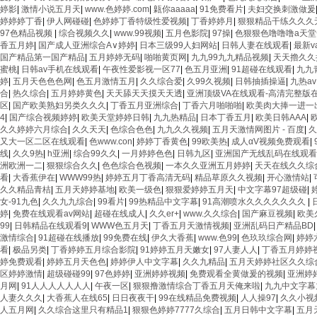
婷影
|
激情小说五月天
|
www.色婷婷.com
|
甈你aaaaa
|
91免费看片
|
夫妇交换刺激做爰
婷婷婷丁香
|
伊人网碰碰
|
色婷婷丁香特级性爱视频
|
丁香婷婷月
|
狠狠精品干练久久久
97色精品视频
|
综合视频久久
|
www.99视频
|
五月色影院
|
97操
|
色狠狠色噜噜噜a天堂
香五月婷
|
国产成人亚洲综合A∨婷婷
|
日本三级99人妇网站
|
日韩人妻在线观看
|
最新v
国产精品第一国产精品
|
五月婷婷无码
|
啪啪黄页网
|
九九99九九精品视频
|
天天擼久久
蜜桃
|
日韩av手机在线观看
|
午夜性爱影视一区77
|
色五月亚洲
|
91超碰在线观看
|
九九
婷
|
五月天色色色网
|
色五月激情五月
|
久久综合爱
|
久99久视频
|
日韩抽插操逼
|
九热av
合
|
热久综合
|
五月婷婷黄色
|
天天舔天天摸天天透
|
亚洲顶级VA在线观看-高清完整版在
区
|
国产欧美熟妇另类久久久
|
丁香五月亚洲综合
|
丁香六月啪啪啪
|
欧美肉大捧一进一
4
|
国产综合视频婷婷
|
欧美天堂婷婷日韩
|
九九热精品
|
日本丁香五月
|
欧美日韩AAA
|
久久婷婷六月综合
|
久久天天
|
色综合色色
|
九九久久视频
|
五月天激情网图片 - 百度
|
久
又大一区二区在线观看
|
色www.con
|
婷婷丁香黄色
|
99欧美热
|
成人αV视频免费观看
|
线
|
久久9热
|
h亚洲
|
综合99久久
|
一月婷婷色色
|
日韩九区
|
亚洲国产无线乱码在线观看
洲欧洲一二
|
狠狠综合久久
|
色色综合色视频
|
一本久久亚洲五月婷婷
|
天天在线久久综
看
|
大香蕉伊在
|
WWW99热
|
婷婷五月丁香高清无码
|
精品草原久久视频
|
开心激情站
|
久久精品青桔
|
五月天婷婷基地
|
欧美一级色
|
狠狠爱婷婷五月天
|
中文字幕97超级碰
|
女-91九色
|
久久九九综合
|
99看片
|
99热精品中文字幕
|
91高潮喷水久久久久久久久
|
婷
|
免费在线观看av网站
|
超碰在线成人
|
久久er+
|
www.久久综合
|
国产麻豆视频
|
欧美
99
|
日韩精品在线观看9
|
WWW色五月天
|
丁香五月天激情视频
|
亚洲乱码日产精品BD
激情综合
|
91超碰在线播放
|
99免费在线
|
伊久大香蕉
|
www.色99
|
色玖玖综合网
|
婷婷
看
|
极品另类
|
丁香婷婷五月综合影院
|
91婷婷五月天嫩女
|
97人妻人人
|
丁香五月婷婷
婷免费观看
|
婷婷五月天色色
|
婷婷伊人中文字幕
|
久久九精品
|
五月天婷婷社区久久综
区婷婷激情
|
超级碰碰99
|
97色婷婷
|
亚洲婷婷视频
|
免费观看全黄做爰的视频
|
亚洲婷
月网
|
91人人人人人人人
|
午夜一区
|
狠狠撸激情综合丁香五月天俺来啦
|
九九中文字幕
人妻久久久
|
大香蕉人在线65
|
日日夜夜干
|
99在线精品免费视频
|
人人操97
|
久久小视
人五月网
|
久久综合这里只有精品1
|
狠狠色婷婷7777久综合
|
五月日韩中文字幕
|
五月