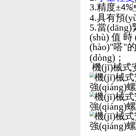
3.精度±
4%
4.具有預(yù
5.當(dā
(shù)值時(
(hào)
嗒
的
"
"
(dòng)；
機(jī)械