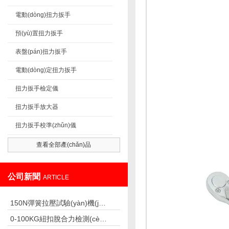
電動(dòng)扭力扳手
預(yù)置扭力扳手
表盤(pán)扭力扳手
電動(dòng)定扭力扳手
扭力扳手檢定儀
扭力扳手放大器
扭力扳手校準(zhǔn)儀
查看全部產(chǎn)品
公司新聞
ARTICLE
150N彈簧拉壓試驗(yàn)機(jī)：彈簧與彈性器件測(cè)試的專(zhuān)業(yè)儀器
0-100KG紐扣脫合力檢測(cè)儀,紐扣脫落力測(cè)試儀廠(chǎng)家