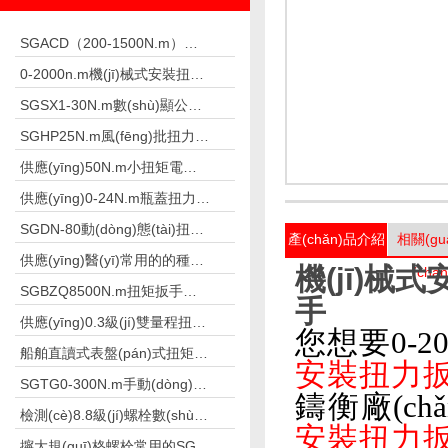
SGACD（200-1500N.m）常用于鋼結(jié)構(gòu)檢測(cè)的表盤(pán)扭力扳手 非標(biāo)工具
0-2000n.m機(jī)械式安裝扭力扳手,安裝高強(qiáng)螺栓扳手
SGSX1-30N.m數(shù)顯公斤扳手 數(shù)字公斤力檢測(cè)扳手
SGHP25N.m風(fēng)批扭力測(cè)試儀測(cè)風(fēng)批及槍的扭力
供應(yīng)50N.m小扭矩電動(dòng)扭力扳手栓焊螺栓
供應(yīng)0-24N.m瓶蓋扭力測(cè)試儀礦泉水廠(chǎng)
SGDN-80動(dòng)態(tài)扭矩測(cè)試儀測(cè)量摩擦扭矩儀器
產(chǎn)品介紹
相關(gu
供應(yīng)醫(yī)常用的的種植體數(shù)顯扭力測(cè)試儀
機(jī)械
(chǎ
SGBZQ8500N.m扭矩扳手倍增器 放大扳手扭矩
手
供應(yīng)0.3級(jí)雙量程扭力扳手檢定儀500N.m
您想要0-20
船舶直讀式表盤(pán)式扭矩扳手0-50N.m
安裝扭力
SGTG0-300N.m手動(dòng)機(jī)械式預(yù)置扭矩扳手修車(chē)
鑄衡廠(chǎ
檢測(cè)8.8級(jí)螺栓數(shù)顯扭力扳手2.8-1800N.m
安裝扭力
擰大規(guī)格螺栓常用的SGBZQ扭矩扳手倍增器