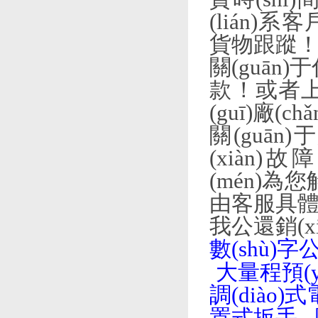
(lián)系客
貨物跟蹤
關(guān
款！或者上門
(guī)廠(ch
關(guān
(xiàn)
(mén)為您
由客服具體給
我公還銷(xi
數(shù)字
大量程預(
調(diào)