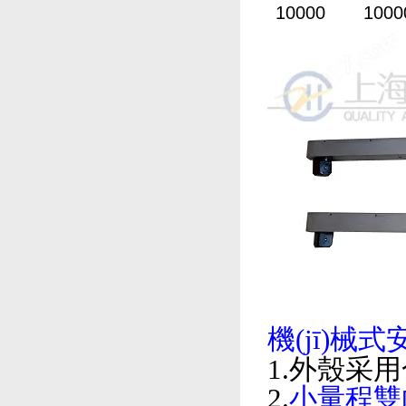
10000
1000
機(jī)械式
1.外殼采用
2.
小量程雙向