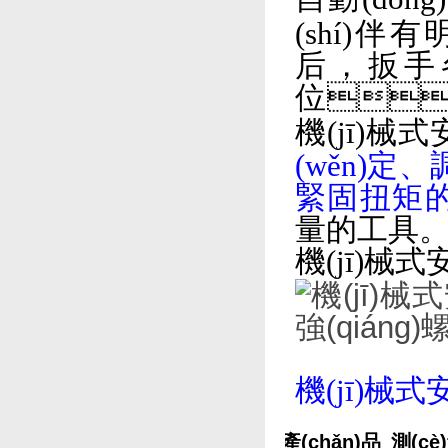
(shí)伴
后，扳手各相
位

機(jī)械
(wěn)定
緊固扭矩
量的工具
機(jī)械式
機(jī)械式
產(chǎn)品
測(cè