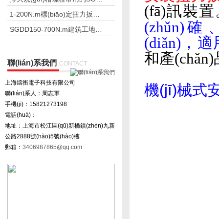
(fā)訊裝
1-200N.m標(biāo)定扭力扳手用的扭矩扳手檢定儀
(zhǔn)確
SGDD150-700N.m建筑工地電動(dòng)定扭力扳手
(diǎn)
和產(chǎn
聯(lián)系我們
CONTACT
上海鑄衡電子科技有限公司
機(jī)械
聯(lián)系人：周志軍
手機(jī)：15821273198
電話(huà)：
地址：上海市松江區(qū)新橋鎮(zhèn)九新
公路2888號(hào)5號(hào)樓
郵箱：
3406987865@qq.com