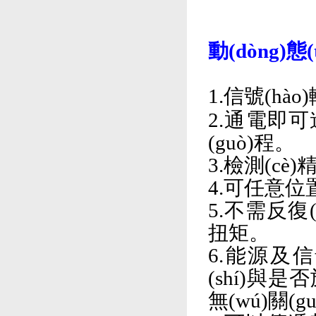
動(dòng)態
1.信號(h
2.通電即可進
(guò)程。
3.檢測(cè)精
4.可任意位
5.不需反復(
扭矩。
6.能源及信
(shí)與是否旋
無(wú)關(