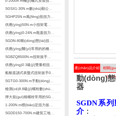
0-2000n.m機(jī)械式安裝扭力扳手,安裝高強(qiáng)螺栓扳手
SGSX1-30N.m數(shù)顯公斤扳手 數(shù)字公斤力檢測(cè)扳手
SGHP25N.m風(fēng)批扭力測(cè)試儀測(cè)風(fēng)批及槍的扭力
供應(yīng)50N.m小扭矩電動(dòng)扭力扳手栓焊螺栓
供應(yīng)0-24N.m瓶蓋扭力測(cè)試儀礦泉水廠
SGDN-80動(dòng)態(tài)扭矩測(cè)試儀測(cè)量摩擦扭矩儀器
供應(yīng)醫(yī)常用的的種植體數(shù)顯扭力測(cè)試儀
SGBZQ8500N.m扭矩扳手倍增器 放大扳手扭矩
供應(yīng)0.3級(jí)雙量程扭力扳手檢定儀500N.m
產(chǎn)品介紹
相關(gu
船舶直讀式表盤式扭矩扳手0-50N.m
動(dòng)
(chǎ
SGTG0-300N.m手動(dòng)機(jī)械式預(yù)置扭矩扳手修車
器
檢測(cè)8.8級(jí)螺栓數(shù)顯扭力扳手2.8-1800N.m
擰大規(guī)格螺栓常用的SGBZQ扭矩扳手倍增器
SGDN系列動(
1-200N.m標(biāo)定扭力扳手用的扭矩扳手檢定儀
介
：
SGDD150-700N.m建筑工地電動(dòng)定扭力扳手