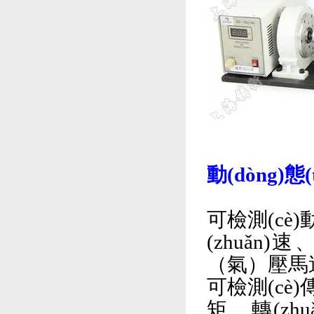
動(dòng)
可檢測(cè)動
(zhuǎn)速
（氣）壓馬達(dá
可檢測(cè)傳
矩、轉(zh