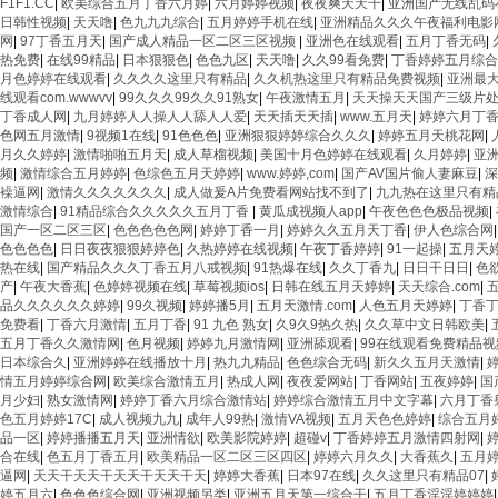
F1F1.CC
|
欧美综合五月丁香六月婷
|
六月婷婷视频
|
夜夜爽天天干
|
亚洲国产无线乱码
日韩性视频
|
天天噜
|
色九九九综合
|
五月婷婷手机在线
|
亚洲精品久久久午夜福利电影
网
|
97丁香五月天
|
国产成人精品一区二区三区视频
|
亚洲色在线观看
|
五月丁香无码
|
热免费
|
在线99精品
|
日本狠狠色
|
色色九区
|
天天噜
|
久久99看免费
|
丁香婷婷五月综合
月色婷婷在线观看
|
久久久久这里只有精品
|
久久机热这里只有精品免费视频
|
亚洲最
线观看com.wwwvv
|
99久久久99久久91熟女
|
午夜激情五月
|
天天操天天国产三级片
丁香成人网
|
九月婷婷人人操人人舔人人爱
|
天天插天天插
|
www.五月天
|
婷婷六月丁
色网五月激情
|
9视频1在线
|
91色色色
|
亚洲狠狠婷婷综合久久久
|
婷婷五月天桃花网
|
月久久婷婷
|
激情啪啪五月天
|
成人草榴视频
|
美国十月色婷婷在线观看
|
久月婷婷
|
亚
频
|
激情综合五月婷婷
|
色综色五月天婷婷
|
www.婷婷,com
|
国产AV国片偷人妻麻豆
|
深
襙逼网
|
激情久久久久久久久
|
成人做爰A片免费看网站找不到了
|
九九热在这里只有精
激情综合
|
91精品综合久久久久久五月丁香
|
黄瓜成视频人app
|
午夜色色色极品视频
|
国产一区二区三区
|
色色色色色网
|
婷婷丁香一月
|
婷婷久久五月天丁香
|
伊人色综合网
色色色色
|
日日夜夜狠狠婷婷色
|
久热婷婷在线视频
|
午夜丁香婷婷
|
91一起操
|
五月天
热在线
|
国产精品久久久丁香五月八戒视频
|
91热爆在线
|
久久丁香九
|
日日干日日
|
色
产
|
午夜大香蕉
|
色婷婷视频在线
|
草莓视频ios
|
日韩在线五月天婷婷
|
天天综合.com
|
品久久久久久久婷婷
|
99久视频
|
婷婷播5月
|
五月天激情.com
|
人色五月天婷婷
|
丁香
免费看
|
丁香六月激情
|
五月丁香
|
91 九色 熟女
|
久9久9热久热
|
久久草中文日韩欧美
|
五月丁香久久激情网
|
色月视频
|
婷婷九月激情网
|
亚洲舔观看
|
99在线观看免费精品视
日本综合久
|
亚洲婷婷在线播放十月
|
热九九精品
|
色色综合无码
|
新久久五月天激情
|
情五月婷婷综合网
|
欧美综合激情五月
|
热成人网
|
夜夜爱网站
|
丁香网站
|
五夜婷婷
|
国
月少妇
|
熟女激情网
|
婷婷丁香六月综合激情站
|
婷婷综合激情五月中文字幕
|
六月丁香
色五月婷婷17C
|
成人视频九九
|
成年人99热
|
激情VA视频
|
五月天色色婷婷
|
综合五月
品一区
|
婷婷播播五月天
|
亚洲情欲
|
欧美影院婷婷
|
超碰v
|
丁香婷婷五月激情四射网
|
合在线
|
色五月丁香五月
|
欧美精品一区二区三区四区
|
婷婷六月久久
|
大香蕉久
|
五月婷
逼网
|
天天干天天干天天干天天干天
|
婷婷大香蕉
|
日本97在线
|
久久这里只有精品07
|
婷五月六
|
色色色综合网
|
亚洲视频另类
|
亚洲五月天第一综合干
|
五月丁香淫淫婷婷婷