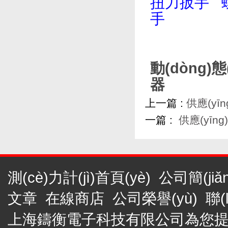
扭力扳手
手
動(dòng)
器
上一篇 :
供應(yī
一篇 :
供應(yīn
測(cè)力計(jì)首頁(yè)
公司簡(jiǎ
文章
在線商店
公司榮譽(yù)
聯(
上海鑄衡電子科技有限公司為您