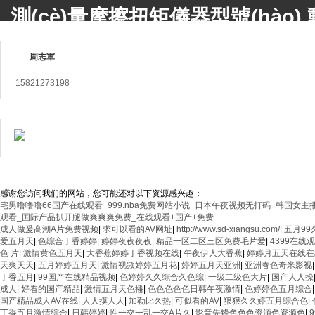
測(cè)量摩擦扭矩儀器型號(hào),動(
聯(lián)系人
擦扭矩儀器規(guī)格
，歡迎來(lá
周志軍
上海鑄衡電子科技有限公司 版權(q
15821273198
(zhèn)九新公路2888號(hào)5號(
在線客服
備件銷售電話 Tel： 傳真 Fax：86-
mail：
3406987865@qq.com
用心服務(wù)成就
滬ICP備14030360號(hào)-48
返回
你我
感谢您访问我们的网站，您可能还对以下资源感兴趣：
宅男噜噜噜66国产在线观看_999.nba免费网站小说_日本午夜视频无打码_韩国
观看_国际产品扒开腿做爽爽爽免费_在线观看+国产+免费
成人做爰高潮A片免费视频
|
求可以看的AV网址
|
http://www.sd-xiangsu.com/
|
五月99
爱五月天
|
色综合丁香婷婷
|
婷婷夜夜夜夜
|
精品一区二区三区免费毛片爱
|
4399在线
色 片
|
激情黄色五月天
|
大香蕉婷婷丁香视频在线
|
午夜伊人大香蕉
|
婷婷月五天在线在
天爽天天
|
五月婷婷五月天
|
激情视频婷婷五月花
|
婷婷五月天亚洲
|
亚洲春色奇米影视
丁香五月
|
99国产在线精品视频
|
色婷婷久久综合久色综
|
一级二级色大片
|
国产人人操
成人
|
好看的国产精品
|
激情五月天色播
|
色色色色色日韩午夜激情
|
色婷婷色五月综合
国产精品成人AV在线
|
人人摸人人
|
加勒比久热
|
可似看的AV
|
狠狠久久婷五月综合色
|
丁香五月激情综合
|
日韩婷婷
|
性一交一乱一交A片久
|
影音先锋色色色资源色资源色
|