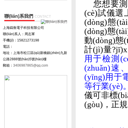
您想要測(c
(cè)試儀
聯(lián)系我們
CONTACT
(dòng)態
上海鑄衡電子科技有限公司
(dòng)態(
聯(lián)系人：周志軍
動(dòng)態
手機(jī)：15821273198
電話：
計(jì)量?jī
地址：上海市松江區(qū)新橋鎮(zhèn)九新
用于檢測(cè
公路2888號(hào)5號(hào)樓
郵箱：
3406987865@qq.com
(zhuǎn)
(yīng)用于電
等行業(yè)
儀
可非標(bi
(gòu)，