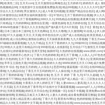
网
|
欧美性二区
|
五月天com
|
五月天激情综合网俺也去
|
五月婷婷片
|
婷婷四月 成人 狠
热视频精品98
|
大地资源中文在线观看免费版高清
|
精品99视频
|
久久久久久久97
|
国
宗合久久五月婷婷
|
男女激情久久
|
成人午夜无码视频
|
亚洲国产精品综合色区
|
成人网
日本激情综合
|
深夜男女福利刺激影院一区
|
97热91
|
五月丁香婷婷综合视频
|
伊人久久
观看婷婷5月
|
六月丁香视频网站
|
888久久久
|
99热精品在线播放
|
夜夜爽天操
|
六月婷
只有精品
|
六月婷婷网站
|
激情综合亚洲
|
一级黄色操B
|
色五月婷婷在线
|
五月天综合在
本WwW色偷偷丁香花久久久京东热
|
国产做A爰片毛片A片美国
|
【乱子伦】黄色
|
热
看
|
日本三级日本三级99
|
五月天色网站
|
五月久久噜噜
|
久久激情网
|
91在线人
|
伊人婷
在线
|
97久久超碰
|
天天日,天天插
|
停停色综合伊人
|
国产成人在线精品
|
欧美亚洲成人
香婷婷
|
成人综合网站
|
激情綜合網址
|
天天操夜夜夜夜爽
|
九九大香视频
|
丁香五月ww
97碰碰在线观看视频
|
九九九干精品
|
五月天丁香婷婷久久九
|
99燥99日
|
日韩精品视
月
|
99热久久这里只有精品2010
|
999影院成人在线影院
|
五月综合777
|
激情五月天啪
九在线91
|
婷婷最新地址
|
亚洲天堂制
|
抽插特写
|
久热婷婷在线视频
|
www.婷婷,com
|
啪啪
|
五月婷婷开心色伊人
|
丁香六月色婷婷欧美
|
婷五月丁香俺
|
人人添人人
|
97色色
香六月色婷婷
|
五月丁香六月婷婷欧美综合
|
久久婷婷综合国产
|
丁香久久
|
亚洲风情偷
拍
|
亭亭玉立国色天香
|
99惹精品视频
|
婷婷久久色
|
WWW.婷婷五月天.COM
|
成片免费
情文学 综合 色
|
色欲五月婷婷
|
人人综合久
|
思思99热
|
骚逼视频一区2区
|
在线99精品
香啪
|
九九精品综合
|
丁香五月天五码婷婷
|
97人人操在线
|
久热这里只有精品66
|
婷婷
五月丁香婷婷基地
|
丁香伍月婷电影全集
|
色 五月 天 婷婷 丁香 九月
|
97久久超碰
|
九九
婷色情7777网站
|
色欲香综合网
|
婷婷五月天奸女
|
国产成人精品一区二三区熟女在线
合
|
婷婷精品视频
|
大香蕉久久伊人婷婷五月丁香
|
人妻videos人妻高清
|
久久久久久人
干,天天舔
|
五月天四色房丁香亭亭
|
97在线中文字幕观看视频
|
caopeng97人人
|
99热
伊在
|
另类亚洲视频
|
婷婷五月天综合色
|
亚洲视频一区
|
在线不卡视频
|
亚洲免费av在
狠狠激情网
|
亚洲精品又粗又大又爽A片
|
人妻久久婷婷
|
成全看免费观看完整版
|
亚洲
婷婷久
|
亚洲人精品亚洲人成在线
|
丁香六月天
|
那里有AV网址
|
色婷婷狠狠
|
亚洲av日
精品久久99
|
五月婷婷中文字幕
|
欧美色99
|
大香蕉综合在线
|
www.jiujiujiu
|
色色五月