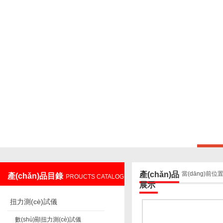
上海鑄衡電子科技有限公司
產(chǎn)品
當(dāng)前位
產(chǎn)品目錄
PROUCTS CATALOG
展示
扭力測(cè)試儀
數(shù)顯扭力測(cè)試儀