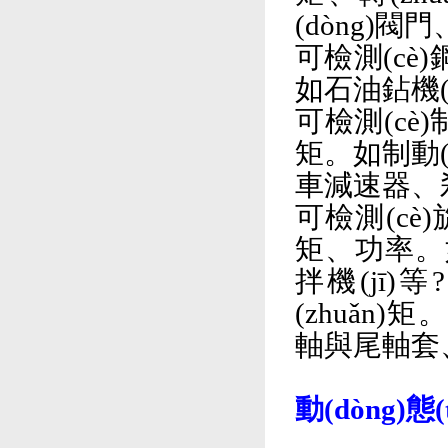
(dòng)閥門
可檢測(cè)
如石油鉆機(j
可檢測(cè)制
矩。如制動(
車減速器、剎
可檢測(cè)旋
矩、功率
拌機(jī)等
(zhuǎn)
軸與尾軸套
動(dòng)態