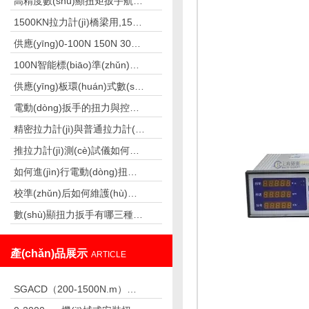
高精度數(shù)顯扭矩扳手航空發(fā)動(dòng)機(jī)檢測(cè)螺栓專用
1500KN拉力計(jì)橋梁用,153T橋梁專用拉力計(jì)廠家
供應(yīng)0-100N 150N 300N高精度手持式推拉力測(cè)試儀
100N智能標(biāo)準(zhǔn)測(cè)力儀 標(biāo)準(zhǔn)負(fù)荷測(cè)力儀 0.3級(jí)標(biāo)準(zhǔn)測(cè)力儀廠家
供應(yīng)板環(huán)式數(shù)顯拉力計(jì)SGBF-40K,4-40N
電動(dòng)扳手的扭力與控制板有關(guān)系嗎
精密拉力計(jì)與普通拉力計(jì)的區(qū)別
推拉力計(jì)測(cè)試儀如何測(cè)拉力計(jì)
如何進(jìn)行電動(dòng)扭矩扳手的日常維護(hù)？
校準(zhǔn)后如何維護(hù)扭力扳手？
數(shù)顯扭力扳手有哪三種模式
產(chǎn)品展示
ARTICLE
SGACD（200-1500N.m）常用于鋼結(jié)構(gòu)檢測(cè)的表盤扭力扳手 非標(biāo)工具