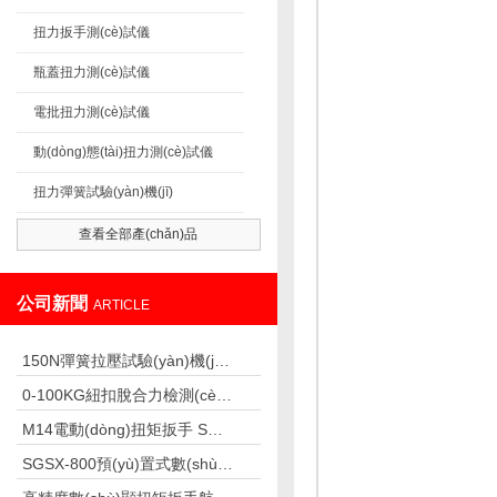
扭力扳手測(cè)試儀
瓶蓋扭力測(cè)試儀
電批扭力測(cè)試儀
動(dòng)態(tài)扭力測(cè)試儀
扭力彈簧試驗(yàn)機(jī)
查看全部產(chǎn)品
公司新聞
ARTICLE
150N彈簧拉壓試驗(yàn)機(jī)：彈簧與彈性器件測(cè)試的專業(yè)儀器
0-100KG紐扣脫合力檢測(cè)儀,紐扣脫落力測(cè)試儀廠家
M14電動(dòng)扭矩扳手 SGDD扭矩調(diào)節(jié)的電動(dòng)扭矩扳手
SGSX-800預(yù)置式數(shù)顯扭矩扳手（支持預(yù)置扭矩功能）