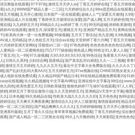
清完整版在线观看
|
97干97色
|
激情五月天伊人av
|
丁香五月婷婷在线
|
丁香五月很很
香
|
a久久
|
WWW国产精品人妻一二三区
|
六月婷婷综合久久
|
99re思思精品在线观看
|
情五月视频
|
五月开心激情
|
日本国产一区在线观看
|
超碰人人艹
|
深爱五月激情
|
久99
|
亚洲精品成人片在线播
|
丁香婷停五月激情综合深爱
|
国产成人网
|
五月天婷婷色情
|
性
视在线
|
九九婷婷五月天
|
99精品久久
|
av婷婷丁香 六月
|
99无码超碰
|
婷婷欧美激情
|
婷婷AV在线观看
|
激情五月,深深爱五月
|
蜜桃五月天
|
亚洲国产精品五月天
|
黄网在线
干
|
欧美肉大捧一进一出免费视频
|
99操视频
|
五月天丁香综合
|
色九亚洲
|
久9热视频
|
AV成人无码精品
|
伊人色欲五月天
|
综合av在线
|
天堂婷婷丁香六月网
|
丁香五月天啪啪
六月婷婷亚洲天堂网站
|
淫视馆aV二区一区
|
97色色婷婷
|
色色色色色色色色综合网
|
人妻精品一区二区蜜桃色欲
|
凹凸7777操操操
|
桃色成人网
|
99色1
|
91人妻人人操
|
丁
丁香五月
|
九一99
|
97久操视频
|
久9久9久9久9久9久9
|
99色综合
|
免看黄大片AA
|
激
人
|
日韩久久系列
|
少妇综合网
|
国産精品
|
国产真实乱对白精彩
|
久久一二三视频
|
青青
婷
|
激情五月五月婷婷
|
九九久久五月天
|
最近中文字幕大全免费版在线
|
久久久久久丁
精
|
国产乱妇无乱码大黄AA片
|
五月天婷婷五月
|
97se视频在线
|
CHINESE熟女老女人
成人电影在线免费试看
|
久久精品99国产精品日本
|
99在线精品视频免费观看20
|
91
caop在线视频
|
玖久精品视频9
|
中文字幕AV网址
|
亚洲在线中文字幕2
|
99综合
|
www
色九四色
|
欧美性爱五月天
|
日韩欧美骚货
|
狠狠色婷婷777
|
操97在线观看
|
97人人草
|
婷婷
|
婷婷五月丁香综合激情小说
|
久久天堂婷婷五月
|
亚洲精品V天堂中文字幕
|
榴莲
久久
|
日本色频
|
99久热精品在线
|
性欧美大战久久久久久久83
|
五月色色色
|
热99这
婷婷综合
|
天天爽天天爽夜夜爽
|
激情综合久久
|
伊人三级激情
|
激情操逼婷婷
|
精品无
韩一区二区三区四区
|
国产精品爽爽久久久久久
|
五月婷婷啪啪啪
|
五月天开心激情综
亚洲系列最新
|
五月丁香久久综合
|
青草青草视频2免费观看
|
丁香五月婷婷色
|
综合激
观看
|
国产成人精品一区二三区熟女在线
|
99久.
|
六月撸婷婷
|
天天射影院
|
亚州色色色