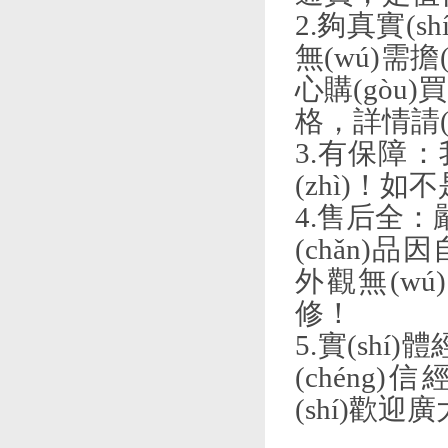
2.夠真實(sh
無(wú)需擔(
心購(gòu)買?
格，詳情請(
3.有保障：我
(zhì)！如
4.售后全：嚴
(chǎn)品
外觀無(wú
修！
5.實(shí)
(chéng)信經
(shí)歡迎廣大