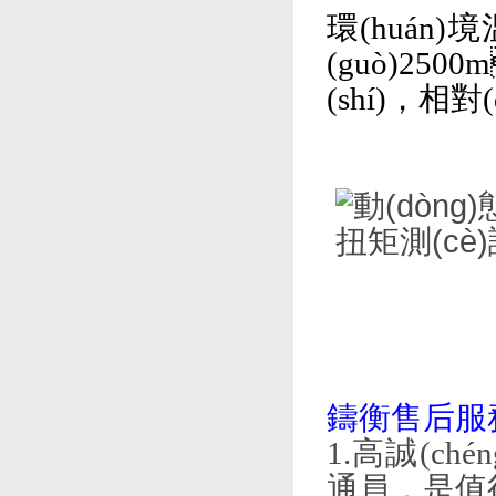
環(huán
(guò)250
(shí)，相
鑄衡售后服務
1.高誠(ch
通員，