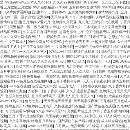
爱
|
99热99
|
www.日本久久videos
|
久久久99免费视频
|
亲子乱AV一区二区三区下载
|
香五月激情五月激情
|
99久在线精品99re8热
|
五月婷婷综合激情网
|
99ri精品
|
99免费
妇人A片免费看网站
|
亚洲精99
|
丁香婷婷AV
|
五月激情婷婷六月
|
激情婷婷九月
|
五月
音先锋一区二区资源站
|
亚洲操b
|
天天综合网~91
|
日本啪啪网
|
玖热精品综合视频
|
色
激情综合亚洲
|
五月婷婷深爱六月
|
色婷婷久久视屏
|
九九九九国产
|
日批在线看
|
丁香
婷丁
|
亚洲精品一区二区另类图片
|
99热中文字幕久久
|
日本强伦片中文字幕免费看
|
精品国产麻豆
|
久久这里只有国产视频
|
超碰色综合
|
少妇伦子伦精品无吗
|
婷婷精品性
久久久久综合网综合网
|
26uuu视频欧美
|
久久婷婷一级片
|
91婷婷丁香
|
思思热99在线
色
|
中文字幕成人
|
99色最新在线视频网站
|
色色婷婷五月天
|
一起操最新网址
|
久久婷
日本毛片内射
|
五月丁香激情综合
|
中文无码婷婷
|
一级黄色尤物综合视频手机在线观
是精品
|
精品一区二区三区三区
|
97精品一区二区视频在线观看
|
91综合色
|
五月丁香婷
免费视频碰碰碰碰
|
激情综合网激情五月天
|
99热10在线高清播放
|
久久婷婷五月
|
婷婷
合,亚洲天堂
|
国产精品久久久久久亚洲毛片
|
99九九玖玖
|
熟女激情五月天
|
26UUU
情新地址
|
各类老熟女老熟妇视频在线观看
|
九九热最新
|
中文字幕不卡+婷婷五月
|
思
五月中文字幕
|
黄色91在线观看
|
久久综合激情
|
人人澡玖玖一
|
91操网
|
色噜噜狠狠色
婷
|
99热这里只有免费精品
|
丁香婷婷色
|
狠狠色噜噜色狠狠狠综合久久成人波
|
久久
源站蜜臀
|
99色最新在线视频网站
|
五月丁香操亭亭网
|
天天天干夜夜夜操
|
激情五月婷
电影
|
99.N在线视频
|
色综合久久中文
|
色五月成人
|
日日噜噜夜夜狠狠久久丁香六月
|
观看
|
婷婷九九色
|
人妻操日日
|
丁香伊人网
|
久久久这里都是精品
|
色婷婷五月天天天
产
|
色必久悠悠影院
|
五月天激情网页
|
亚洲成人五月
|
色区久久
|
99色色
|
欧美在线视频
www.91热久久
|
色七七九九
|
天天天操天天天爰
|
天天高潮夜夜爽
|
丁香婷婷五月色成
碰
|
婷婷五月天av网
|
婷婷五月情天
|
久机视频这只有精品
|
国产黄色在线观看
|
九九99
啪
|
可以免费看AV网站
|
久9热
|
www天堂99
|
另类图片色五月
|
六月丁香五月激情婷婷
|
视频
|
五月丁香六月激情视频
|
天天操夜夜爽歪歪
|
日本三级中国三级99人妇网站
|
九九
视频
|
中文字幕婷婷
|
噜噜五月天综合
|
国产阿姨日皮艹逼内射视频
|
成人综合网站
|
色五
欧美,学生妹,视频
|
wwwss在线观看
|
六月伊人
|
免費观看aV在线网址
|
婷婷五月激情六