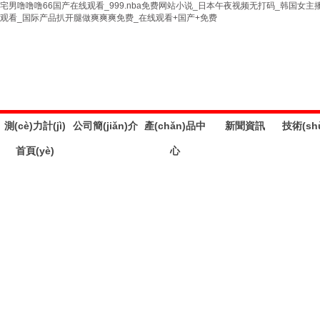
宅男噜噜噜66国产在线观看_999.nba免费网站小说_日本午夜视频无打码_韩国
观看_国际产品扒开腿做爽爽爽免费_在线观看+国产+免费
測(cè)力計(jì)
公司簡(jiǎn)介
產(chǎn)品中
新聞資訊
技術(sh
首頁(yè)
心