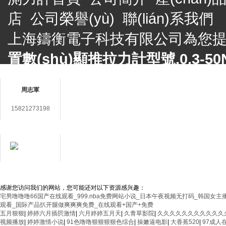
店
公司榮譽(yù)
聯(lián)系我們
上海鑄衡電子科技有限公司為您
置數(shù)顯推拉力計型號,0.3-5
聯(lián)系人
力計規(guī)格
，歡迎來電咨詢。
周志軍
上海鑄衡電子科技有限公司 版權(q
15821273198
鎮(zhèn)九新公路2888號5號樓
網
在線客服
備件銷售電話 Tel： 傳真 Fax：86-
E-mail：
3406987865@qq.com
用心服務(wù)成就
滬ICP備14030360號-48
返回首頁
你我
感谢您访问我们的网站，您可能还对以下资源感兴趣：
宅男噜噜噜66国产在线观看_999.nba免费网站小说_日本午夜视频无打码_韩国
观看_国际产品扒开腿做爽爽爽免费_在线观看+国产+免费
五月狠狠
|
婷婷六月插屄激情
|
六月婷婷五月天
|
久青草影院
|
久久久久久久久久久久久
视频播放
|
婷婷激情小说
|
91色噜噜狠狠狠狠色综合
|
操嫩逼电影
|
大香蕉520
|
97成人