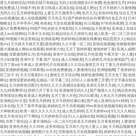
香九月婷婷综合
|
99热在线只有精品
|
无码少妇高潮喷水A片免费
|
色色激情五月
|
99色
线免费成人
|
99操不停
|
欧美日韩成人高清在线
|
在线成人网址
|
五月天婷婷六月激情网
无码久久
|
五月婷婷电影院
|
人妻五月天激情开心网
|
色月九九
|
色色99色色
|
综合五月
av在线播放
|
成人在线视频网
|
天天色五月
|
国产婷婷色综合AV蜜臀AV
|
色五月大
|
日本
蜘蛛女
|
五月亭亭开心网
|
色色射
|
天堂在线观看视频
|
91日视频
|
97色色色视屏
|
五月激
爰A片免费看网站
|
99国产99
|
婷婷五月电影院
|
久久66精品
|
久热黄色
|
亚洲成人在线
成人av在线网站
|
日本中文在线
|
91精品综合久久婷婷九色
|
成人欧美一区二区三区在
碰
|
99视频只有这里精品
|
亚洲操逼网
|
色婷婷精品视频在线播放
|
精品思思久久
|
精品
焦A∨
|
天天舔天天插天天爱
|
舔色婷婷
|
久久午夜一区二区
|
亚韩在线视频
|
色狠狠色噜
最大视频成人网站在线观看
|
婷婷第六色
|
五月丁香婷婷爱
|
激情婷婷丁香
|
亚洲人成网
视频
|
深爱激情网五月
|
亚州操操
|
香蕉中文在线
|
婷婷五月色亚洲
|
午夜天堂一区人妻
|
月少妇激情
|
亚洲中文 字幕 国产 综合
|
成人日韩欧美
|
久久婷婷五月综合激情国产
|
成
五月丁香av
|
午夜成人亚洲理伦片在线观看
|
久久综合激情五月天
|
丁香九月婷婷综合
|
舔
|
亚洲婷婷视频
|
日韩黄黄
|
av在线免费播放
|
人妻激情综合
|
亚洲啪啪网
|
丁香婷婷综
区三区不卡
|
天天日夜夜B久久
|
激情五月天综合网
|
婷婷色激情网
|
五月天色丁香
|
色情
网址
|
激情深爱婷婷网
|
乱精品一区字幕二区
|
2050人人操免费工开爱
|
中文字幕在线免
精品
|
五月婷婷色综图片
|
色99久久久久高潮综合影院
|
亚洲五月婷天天操
|
久久婷婷五
九九99免费理论
|
婷婷六月丁香五月
|
亚洲激情无码久久
|
国产激情久久久
|
精品色色色
草色情综合网
|
欧美成人色婷婷
|
五月丁香六月色
|
26UUU欧美
|
人色五月天婷婷
|
校园
亚洲精品AV天堂
|
另类五月婷婷
|
五月天婷婷狂暴白浆
|
国产成人亚洲综合A∨婷婷
|
五
日本在线
|
五月丁香亭亭操逼
|
婷婷的五月天另类视频
|
99re资源在线视频导航
|
欧美色
大神操美女
|
欧美一级久久久久久久大
|
成人色五婷婷
|
五月天婷婷xxx
|
9九九久久精品
色五月色综合
|
97干网站
|
六月婷婷色宗合
|
91人人超碰在线
|
96精品视频
|
91视频综合
韩
|
另类丁香综合
|
人妻丰满精品一区二区A片
|
欧美五月婷婷
|
五月香蕉婷婷
|
人妻激情
最新
|
亚洲色色色
|
久久99热 这里有精品
|
五月婷六月
|
9|人妻人人操
|
天天精品视频免
九月婷婷在线视频
|
激情图片五月天
|
另类激情五月在线视频欧美
|
婷婷色5月天在线。