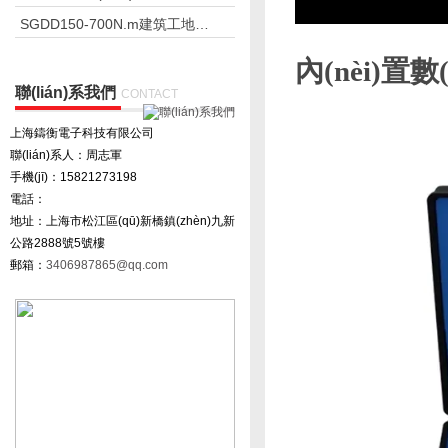
SGDD150-700N.m建筑工地電動定扭力扳手
內(nèi)置
聯(lián)系我們
CONTACT
上海鑄衡電子科技有限公司
聯(lián)系人：周志軍
手機(jī)：15821273198
電話：
地址：上海市松江區(qū)新橋鎮(zhèn)九新
公路2888號5號樓
郵箱：
3406987865@qq.com