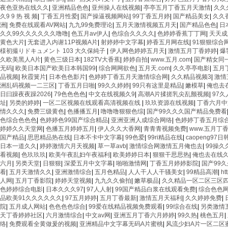
夜色亚热在线久久
|
亚洲精品色色
|
亚州操人在线视频
|
亭亭五月丁香五月天激情
|
久久
久9 9 热 视 频
|
丁香五月性爱
|
国产操逼视频网站
|
99丁香五月婷
|
国产精品美女
|
久久
洲
|
免费在线观看AV网站
|
九九99免费理论
|
五月天激情视频五月天
|
国产精品色色
|
日
久久99久久久久久久噜噜
|
色五月av伊人
|
色综合久久久久
|
色婷婷香蕉丁丁网
|
天天成
黄色大片
|
无套进入内谢11P视频A片
|
射婷婷中文字幕
|
婷香五月网在线
|
91狠狠综合
様初撮りドキュメント 103 大久保純子
|
伊人网色婷婷五月天
|
激情五月丁香婷婷
|
爆
久欧美黑人A片
|
黄色三级日本
|
182TV大香蕉
|
婷婷自拍
|
www.五月.com
|
国产精女同
无码
|
欧美日本国产欧美日本韩国99
|
综合网网欲色
|
五月天.com
|
久久亭亭电影
|
五月
品视频
|
秋霞簧片
|
日本色色影片
|
色婷婷丁香五月天激情综合网
|
久久精品视频3
|
激情
洲乱码视频一二三区
|
丁香五月日啪
|
99久久婷婷
|
99只有这里是精品
|
嫩模草
|
俺也去
日曰躁夜夜躁2026
|
79色色色色
|
中文在线视频久9
|
高潮A片揉搓乳尖乱颤视频
|
97久
址
|
另类的婷婷
|
一区二区视频在线观看高清视频在线
|
玖玖资源在线视频
|
丁香六月中
情久久久
|
免费三级黄色
|
色播播五月
|
噜噜噜狠狠色综
|
国产99久久久国产精品免费看
色综合色色色
|
色婷婷色99国产综合精品
|
亚洲亚洲人成综合网络
|
色婷婷丁香五月综
婷婷久久天堂网
|
色播五月婷婷五月
|
伊人久久大香网
|
青青青视频免费
|
www.五月丁
国产精品
|
思思精品热在线
|
日本不卡中文字幕
|
99色爱
|
99ri精品在线
|
caopeng97日
日本一道久久
|
婷婷激情六月天视频
|
草一草avb
|
激情综合网激情五月俺也去
|
99操久
看视频
|
色玖玖玖
|
欧美午夜乱妇午夜福利
|
欧美婷婷日本
|
狠狠干思思热
|
俺也去在线久
六月
|
另类天堂
|
日狠狠
|
深爱五月中文字幕
|
啪啪激情网
|
丁香五月婷婷影院
|
国产99
看
|
五月天激情久久
|
亚洲激情综合
|
五月色精品
|
人人干人人干骚美女
|
99精品高潮
|
h
人网
|
五月丁香影院
|
婷婷天堂视频
|
九九久久偷拍
|
嫩草极品
|
久久精品一区二区三区
色婷婷综合电影
|
日本久久久97
|
97人人射
|
99国产精品白浆在线观看免费
|
综合色色
品欧美91久久久久久久
|
97五月婷婷
|
五月丁香最新
|
激情五月天福利
|
久久婷婷免费
|
院
|
五月成人网站
|
色色色色综合
|
99爱在线精品视频免费观看
|
99综合在线
|
另类激情
天丁香婷婷社区
|
六月激情综合
|
中文av网
|
亚洲五月丁香六月婷婷
|
99久热
|
桃色五月
|
络
|
免费观看全黄做爰的视频
|
亚洲精品中文字幕无码A片蜜桃
|
风流少妇A片一区二区