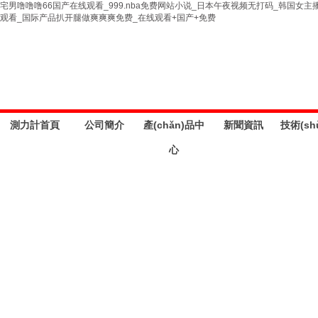
宅男噜噜噜66国产在线观看_999.nba免费网站小说_日本午夜视频无打码_韩国
观看_国际产品扒开腿做爽爽爽免费_在线观看+国产+免费
測力計首頁
公司簡介
產(chǎn)品中
新聞資訊
技術(sh
心