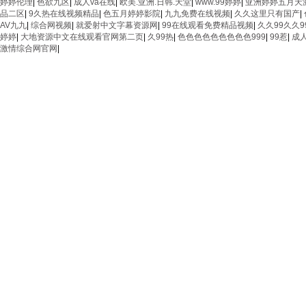
婷婷伦理
|
色欲九区
|
成人va在线
|
欧美.亚洲.日韩.天堂
|
www.99婷婷
|
亚洲婷婷五月天
品二区
|
9久热在线视频精品
|
色五月婷婷影院
|
九九免费在线视频
|
久久这里只有国产
|
AV九九
|
综合网视频
|
就爱射中文字幕资源网
|
99在线观看免费精品视频
|
久久99久久
婷婷
|
大地资源中文在线观看官网第二页
|
久99热
|
色色色色色色色色色999
|
99惹
|
成
激情综合网官网
|