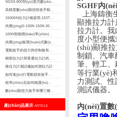
SGSX-800預(yù)置式數(shù)顯扭矩扳手（支持預(yù)置扭矩功能）
SGHF內(n
高精度數(shù)顯扭矩扳手航空發(fā)動機(jī)檢測螺栓專用
上海鑄衡生產(
1500KN拉力計橋梁用,153T橋梁專用拉力計廠家
顯推拉力計是
供應(yīng)0-100N 150N 300N高精度手持式推拉力測試儀
拉力計。
100N智能標(biāo)準(zhǔn)測力儀 標(biāo)準(zhǔn)負(fù)荷測力儀 0.3級標(biāo)準(zhǔn)測力儀廠家
度小型便攜式拉
供應(yīng)板環(huán)式數(shù)顯拉力計SGBF-40K,4-40N
(shù)顯推拉
電動扳手的扭力與控制板有關(guān)系嗎
制鎖、
精密拉力計與普通拉力計的區(qū)別
筆、輕工
推拉力計測試儀如何測拉力計
等行業(yè)
如何進(jìn)行電動扭矩扳手的日常維護(hù)？
力測試、性試驗
校準(zhǔn)后如何維護(hù)扭力扳手？
測試儀器。
數(shù)顯扭力扳手有哪三種模式
內(nèi)置
產(chǎn)品展示
ARTICLE