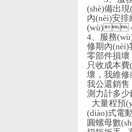
(shè)備出現
內(nèi)
(wù)
4、服務(w
修期內(nèi
零部件損壞，
只收成本費(
壞，
我公還銷售
測力計多少
大量程預(
(diào)式
圓螺母數(s