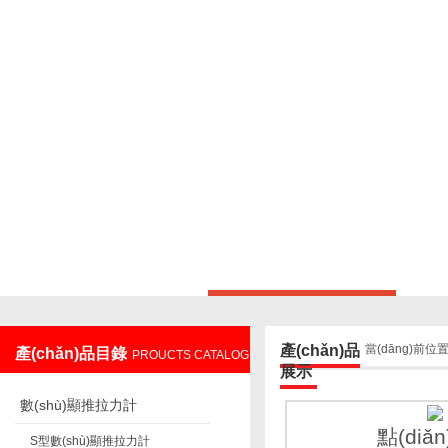
上海鑄衡電子科技有限公司
產(chǎn)品
當(dāng)前位
產(chǎn)品目錄
PROUCTS CATALOG
展示
數(shù)顯推拉力計
點(diǎ
S型數(shù)顯推拉力計