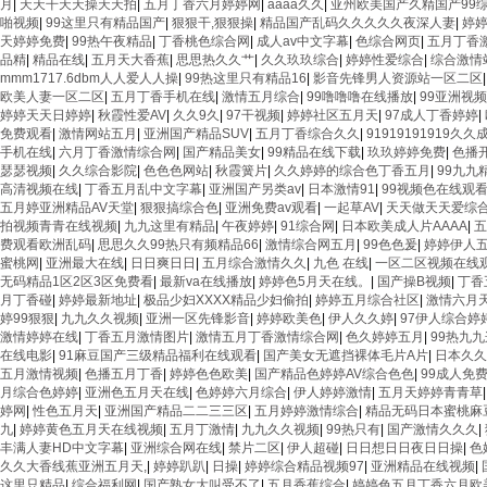
月
|
天天干天天操天天拍
|
五月丁香六月婷婷网
|
aaaa久久
|
亚州欧美国产久精国产99
啪视频
|
99这里只有精品国产
|
狠狠干,狠狠操
|
精品国产乱码久久久久久夜深人妻
|
婷
天婷婷免费
|
99热午夜精品
|
丁香桃色综合网
|
成人av中文字幕
|
色综合网页
|
五月丁香
品精
|
精品在线
|
五月天大香蕉
|
思思热久久艹
|
久久玖玖综合
|
婷婷性爱综合
|
综合激情
mmm1717.6dbm人人爱人人操
|
99热这里只有精品16
|
影音先锋男人资源站一区二区
欧美人妻一区二区
|
五月丁香手机在线
|
激情五月综合
|
99噜噜噜在线播放
|
99亚洲视频
婷婷天天日婷婷
|
秋霞性爱AV
|
久久9久
|
97干视频
|
婷婷社区五月天
|
97成人丁香婷婷
|
免费观看
|
激情网站五月
|
亚洲国产精品SUV
|
五月丁香综合久久
|
91919191919久
手机在线
|
六月丁香激情综合网
|
国产精品美女
|
99精品在线下载
|
玖玖婷婷免费
|
色播
瑟瑟视频
|
久久综合影院
|
色色色网站
|
秋霞簧片
|
久久婷婷的综合色丁香五月
|
99九九
高清视频在线
|
丁香五月乱中文字幕
|
亚洲国产另类av
|
日本激情91
|
99视频色在线观
五月婷亚洲精品AV天堂
|
狠狠搞综合色
|
亚洲免费av观看
|
一起草AV
|
天天做天天爱综
拍视频青青在线视频
|
九九这里有精品
|
午夜婷婷
|
91综合网
|
日本欧美成人片AAAA
|
五
费观看欧洲乱码
|
思思久久99热只有频精品66
|
激情综合网五月
|
99色色爰
|
婷婷伊人
蜜桃网
|
亚洲最大在线
|
日日爽日日
|
五月综合激情久久
|
九色 在线
|
一区二区视频在线
无码精品1区2区3区免费看
|
最新va在线播放
|
婷婷色5月天在线。
|
国产操B视频
|
丁香
月丁香碰
|
婷婷最新地址
|
极品少妇XXXX精品少妇偷拍
|
婷婷五月综合社区
|
激情六月
婷99狠狠
|
九九久久视频
|
亚洲一区先锋影音
|
婷婷欧美色
|
伊人久久婷
|
97伊人综合婷
激情婷婷在线
|
丁香五月激情图片
|
激情五月丁香激情综合网
|
色久婷婷五月
|
99热九
在线电影
|
91麻豆国产三级精品福利在线观看
|
国产美女无遮挡裸体毛片A片
|
日本久久
五月激情视频
|
色播五月丁香
|
婷婷色色欧美
|
国产精品色婷婷AV综合色色
|
99成人免
月综合色婷婷
|
亚洲色五月天在线
|
色婷婷六月综合
|
伊人婷婷激情
|
五月天婷婷青青草
婷网
|
性色五月天
|
亚洲国产精品二二三三区
|
五月婷婷激情综合
|
精品无码日本蜜桃麻
九
|
婷婷黄色五月天在线视频
|
五月丁激情
|
九九久久视频
|
99热只有
|
国产激情久久久
|
丰满人妻HD中文字幕
|
亚洲综合网在线
|
禁片二区
|
伊人超碰
|
日日想日日夜日日操
|
色
久久大香线蕉亚洲五月天,
|
婷婷趴趴
|
日操
|
婷婷综合精品视频97
|
亚洲精品在线视频
|
这里只精品
|
综合福利网
|
国产熟女大叫受不了
|
五月香蕉综合
|
婷婷色五月丁香六月欧