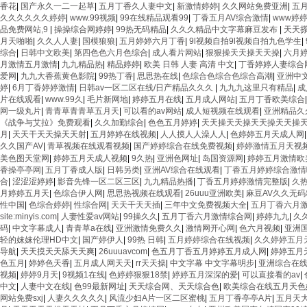
香花
|
国产永久一二一起草
|
五月丁香久人妻中文
|
新激情婷婷
|
久久网站免费亚洲
|
五
久久久久久久婷婷
|
www.99视频
|
99在线精品观看99
|
丁香五月AV综合激情
|
www婷
品免费网站,9
|
操操综合网婷婷
|
99热无码精品
|
久久久精品中文字幕麻豆发布
|
天天
月天啪啪
|
久久人人妻
|
国模狼狼
|
五月婷婷六月丁香
|
9l视频自拍9l视频自拍九色学生
|
综合
|
日韩中文欧美
|
第四色色六月色综合
|
成人看片网站
|
狠狠操天天操天天操
|
六月
月激情五月激情
|
九九精品热
|
精品婷婷
|
欧美 日韩 人妻 高清 中文
|
丁香婷婷人妻综合
爱网
|
九九大香蕉黄色影院
|
99热丁香
|
思思热在线
|
色综合色综合色综合高潮
|
亚洲中
婷
|
6月丁香婷婷激情
|
日韩av一区二区在线/日产精品久久久
|
九九九这里只有精品
|
成
片在线观看
|
www.99久
|
毛片新网地
|
婷婷五月在线
|
五月成人网站
|
五月丁香欧美综合
网一级丸片
|
青青草青青草五月天
|
可以看的av网站
|
成人短视频在线观看
|
亚洲精品久
《战争与艾拉》免费观看
|
久久加勤综合
|
色色五月婷婷
|
天天操天天操天天操天天操
月
|
天天干天天操天天射
|
五月婷婷在线视频
|
人人摸人人澡人人
|
色婷婷五月天成人网
久久国产AV
|
青草视频在线观看视频
|
国产婷婷综合在线免费视频
|
婷婷激情五月天视
美色图天堂网
|
婷婷五月天成人视频
|
9久热
|
亚洲色网址
|
岛国资源网
|
婷婷五月激情欧
香操亭亭网
|
五月丁香成人版
|
日韩另类
|
亚洲AV综合在线观看
|
丁香五月婷婷综合激情
合
|
涩涩涩婷婷
|
影音先锋一区二区三区
|
九九精品热播
|
丁香五月婷婷激情完整版
|
久
月婷婷五月天
|
色综合伊人网
|
思思热视频在线观看
|
26uuu亚洲欧美
|
麻豆AV久久无
性中国
|
色综合婷婷
|
性综合网
|
天天干天天插
|
三年中文免费视频大全
|
五月丁香六月
site:minyis.com
|
人妻性爱av网站
|
99操久久
|
五月丁香六月激情综合网
|
婷婷九九
|
久
码
|
中文字幕成人
|
青青草a在线
|
亚洲激情免费久久
|
激情网开心网
|
色六月视频
|
亚洲
轻的妺妺伦理HD中文
|
国产婷伊人
|
99热 日韩
|
五月婷婷综合在线视频
|
久久婷婷五月
导航
|
天天摸天天舔天天爽
|
26uuuavcom
|
色五月丁香五月婷婷五月成人网
|
婷婷五月
色五月
|
婷婷色天香
|
五月成人网天天
|
rr天天操
|
中文字幕 中文字幕明步
|
亚洲综合在
视频
|
婷婷9月天
|
9视频1在线
|
色婷婷狠狠18禁
|
婷婷五月深深的爱
|
可以直接看的av
|
中文
|
人妻中文在线
|
色99最新网址
|
天天综合网、天天综合色
|
欧美综合在线五月天色
网站免费sxj
|
人妻久久久久久
|
风流少妇A片一区二区蜜桃
|
五月丁香亭亭A片
|
五月天