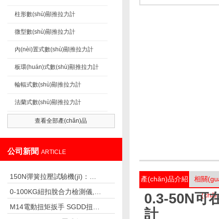
柱形數(shù)顯推拉力計
微型數(shù)顯推拉力計
內(nèi)置式數(shù)顯推拉力計
板環(huán)式數(shù)顯推拉力計
輪輻式數(shù)顯推拉力計
法蘭式數(shù)顯推拉力計
查看全部產(chǎn)品
公司新聞
ARTICLE
150N彈簧拉壓試驗機(jī)：彈簧與彈性器件測試的專業(yè)儀器
產(chǎn)品介紹
相關(gu
0-100KG紐扣脫合力檢測儀,紐扣脫落力測試儀廠家
0.3-50N
(chǎ
M14電動扭矩扳手 SGDD扭矩調(diào)節(jié)的電動扭矩扳手
計