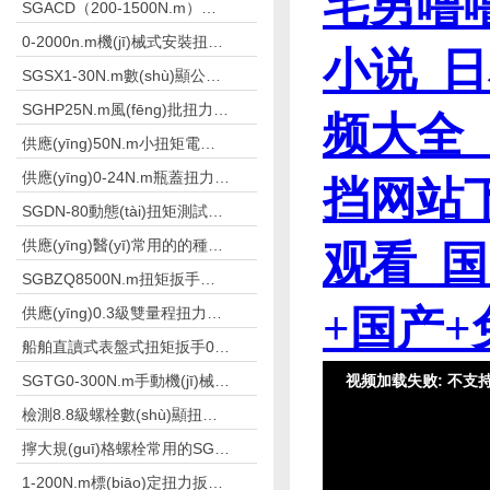
SGACD（200-1500N.m）常用于鋼結(jié)構(gòu)檢測的表盤扭力扳手 非標(biāo)工具
0-2000n.m機(jī)械式安裝扭力扳手,安裝高強(qiáng)螺栓扳手
SGSX1-30N.m數(shù)顯公斤扳手 數(shù)字公斤力檢測扳手
SGHP25N.m風(fēng)批扭力測試儀測風(fēng)批及槍的扭力
供應(yīng)50N.m小扭矩電動扭力扳手栓焊螺栓
供應(yīng)0-24N.m瓶蓋扭力測試儀礦泉水廠
SGDN-80動態(tài)扭矩測試儀測量摩擦扭矩儀器
供應(yīng)醫(yī)常用的的種植體數(shù)顯扭力測試儀
SGBZQ8500N.m扭矩扳手倍增器 放大扳手扭矩
供應(yīng)0.3級雙量程扭力扳手檢定儀500N.m
船舶直讀式表盤式扭矩扳手0-50N.m
SGTG0-300N.m手動機(jī)械式預(yù)置扭矩扳手修車
檢測8.8級螺栓數(shù)顯扭力扳手2.8-1800N.m
擰大規(guī)格螺栓常用的SGBZQ扭矩扳手倍增器
1-200N.m標(biāo)定扭力扳手用的扭矩扳手檢定儀