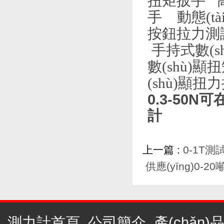
扭矩扳手
手
動態(t
按鈕拉力測試機
手持式數(s
數(shù)顯
(shù)顯扭
0.3-50N
計
上一篇 :
0-1T
供應(yīng)0-
測力計首頁
公司簡介
產(chǎn)