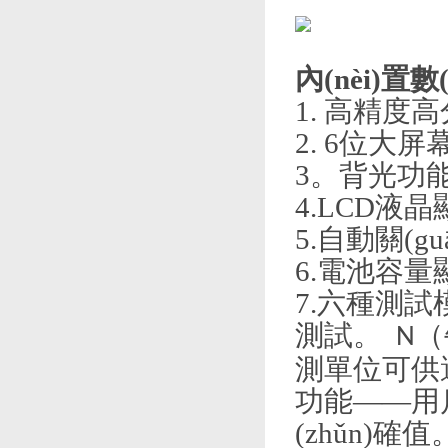
內(nèi)置數
1. 高精度高分辨
2. 6位大屏幕顯
3。背光功能
4.LCD液晶顯
5.自動關(gu
6.電池容量顯示
7.六種測
測試。
（
N
測單位可供選
功能——用
(zhǔn)確值