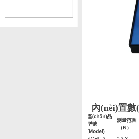
內(nèi)置
產(chǎn)品
測量范圍
型號
（
N
）
(
Model)
SGHF-3
0.3-3