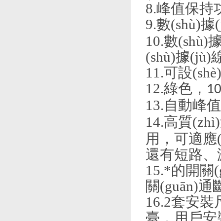
8.峰值保
9.數(shù
10.數(shù)
(shù)據(
11.可設(s
12.綠色，
1
13.自動峰值
14.高質(
用，可適應
還有短路、漏電
15.*的開關
關(guān)
16.2套安裝尺
臺，用